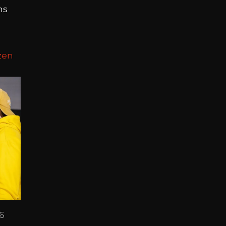
ns
zen
26