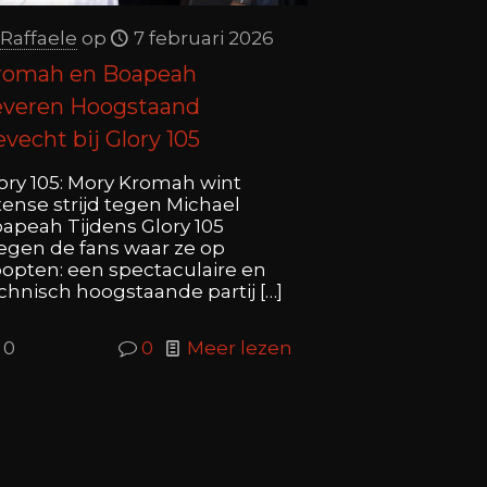
Raffaele
op
7 februari 2026
romah en Boapeah
everen Hoogstaand
vecht bij Glory 105
ory 105: Mory Kromah wint
tense strijd tegen Michael
apeah Tijdens Glory 105
egen de fans waar ze op
opten: een spectaculaire en
chnisch hoogstaande partij
[…]
0
0
Meer lezen