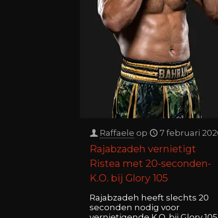
Raffaele
op
7 februari 20
Rajabzadeh vernietigt
Ristea met 20-seconden-
K.O. bij Glory 105
Rajabzadeh heeft slechts 20
seconden nodig voor
vernietigende K.O. bij Glory 105