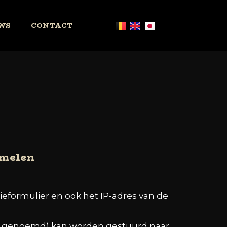
WS
CONTACT
amelen
ieformulier en ook het IP-adres van de
ash genoemd) kan worden gestuurd naar