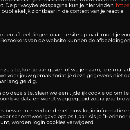
ikt. De privacybeleidspagina kun je hier vinden:
https
 publiekelijk zichtbaar in de context van je reactie.
ent en afbeeldingen naar de site upload, moet je v
. Bezoekers van de website kunnen de afbeeldinge
nze site, kun je aangeven of we je naam, je e-maila
 voor jouw gemak zodat je deze gegevens niet opn
aar lang geldig.
n op deze site, slaan we een tijdelijk cookie op om 
oonlijke data en wordt weggegooid zodra je je brows
kies bewaren in verband met jouw login informatie 
voor schermweergave opties 1 jaar. Als je “Herinner 
ount, worden login cookies verwijderd.