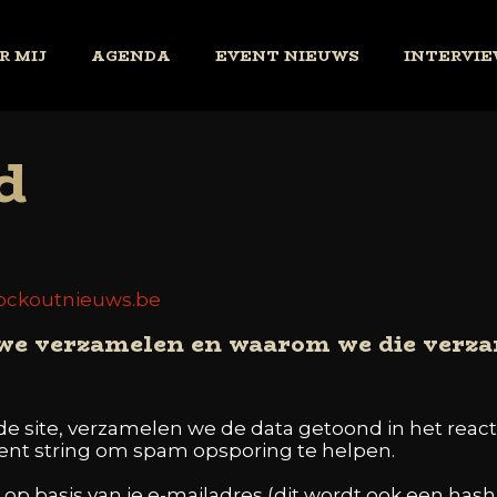
R MIJ
AGENDA
EVENT NIEUWS
INTERVIE
d
nockoutnieuws.be
 we verzamelen en waarom we die verz
de site, verzamelen we de data getoond in het react
ent string om spam opsporing te helpen.
op basis van je e-mailadres (dit wordt ook een h