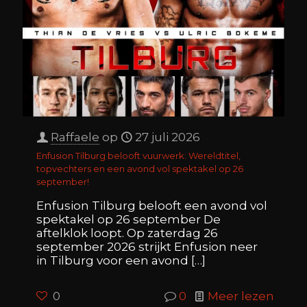
Raffaele
op
27 juli 2026
Enfusion Tilburg belooft vuurwerk: Wereldtitel,
topvechters en een avond vol spektakel op 26
september!
Enfusion Tilburg belooft een avond vol
spektakel op 26 september De
aftelklok loopt. Op zaterdag 26
september 2026 strijkt Enfusion neer
in Tilburg voor een avond
[…]
0
0
Meer lezen