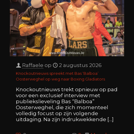
Raffaele
op
2 augustus 2026
Knockoutnieuws spreekt met Bas ‘Balboa’
Oosterweghel op weg naar Boxing Gladiators
Knockoutnieuws trekt opnieuw op pad
voor een exclusief interview met
publiekslieveling Bas “Balboa”
Oosterweghel, die zich momenteel
volledig focust op zijn volgende
uitdaging. Na zijn indrukwekkende
[…]