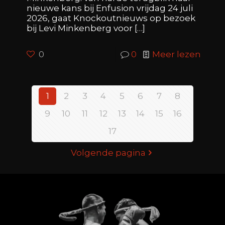
nieuwe kans bij Enfusion vrijdag 24 juli
2026, gaat Knockoutnieuws op bezoek
bij Levi Minkenberg voor
[…]
0
0
Meer lezen
1
2
3
4
5
6
7
8
9
10
11
12
13
14
15
16
17
Volgende pagina