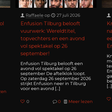
Raffaele
op
27 juli 2026
ol
Enfusion Tilburg belooft
K
vuurwerk: Wereldtitel,
na
topvechters en een avond
ee
vol spektakel op 26
E
n
september!
Kn
me
Enfusion Tilburg belooft een
te
avond vol spektakel op 26
En
september De aftelklok loopt.
ga
Op zaterdag 26 september 2026
be
strijkt Enfusion neer in Tilburg
[…]
voor een avond
[…]
zen
0
0
Meer lezen