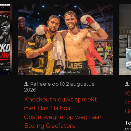
Raffaele
op
2 augustus
2026
K
Knockoutnieuws spreekt
H
met Bas ‘Balboa’
G
Oosterweghel op weg naar
Te
Boxing Gladiators
en