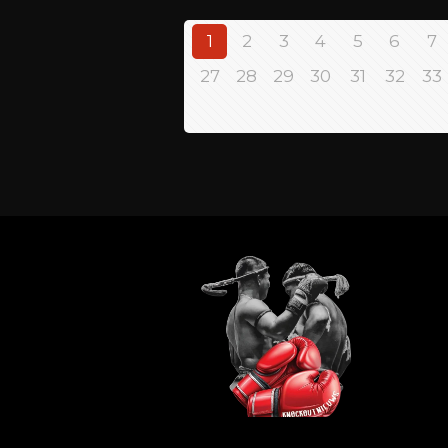
1
2
3
4
5
6
7
27
28
29
30
31
32
33