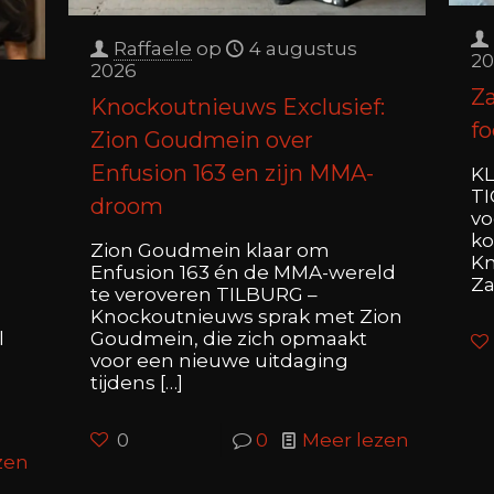
Raffaele
op
4 augustus
20
2026
Za
Knockoutnieuws Exclusief:
fo
Zion Goudmein over
Enfusion 163 en zijn MMA-
KL
TI
droom
vo
ko
Zion Goudmein klaar om
Kn
Enfusion 163 én de MMA-wereld
Za
te veroveren TILBURG –
Knockoutnieuws sprak met Zion
Goudmein, die zich opmaakt
l
voor een nieuwe uitdaging
tijdens
[…]
0
0
Meer lezen
zen