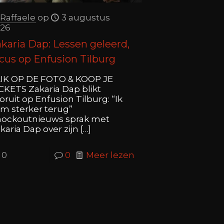
Raffaele
op
3 augustus
26
karia Dap: Lessen geleerd,
cus op Enfusion Tilburg
IK OP DE FOTO & KOOP JE
CKETS Zakaria Dap blikt
oruit op Enfusion Tilburg: “Ik
m sterker terug”
ockoutnieuws sprak met
karia Dap over zijn
[…]
0
0
Meer lezen