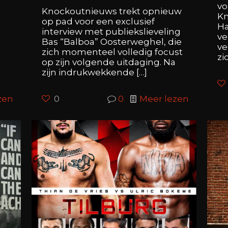
vo
:
Knockoutnieuws trekt opnieuw
Kn
op pad voor een exclusief
Ha
interview met publiekslieveling
ve
Bas “Balboa” Oosterweghel, die
ve
r
zich momenteel volledig focust
zi
op zijn volgende uitdaging. Na
zijn indrukwekkende
[…]
zen
0
0
Meer lezen