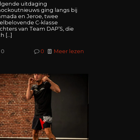
lgende uitdaging
ockoutnieuws ging langs bij
mada en Jeroe, twee
elbelovende C-klasse
chters van Team DAP’S, die
ch
[…]
0
0
Meer lezen