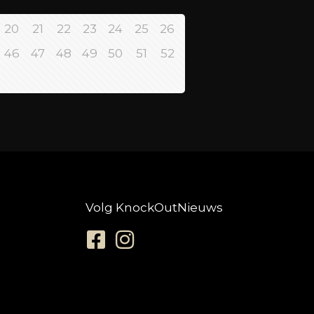
20
21
22
23
24
25
26
46
47
48
49
50
51
52
Volg KnockOutNieuws