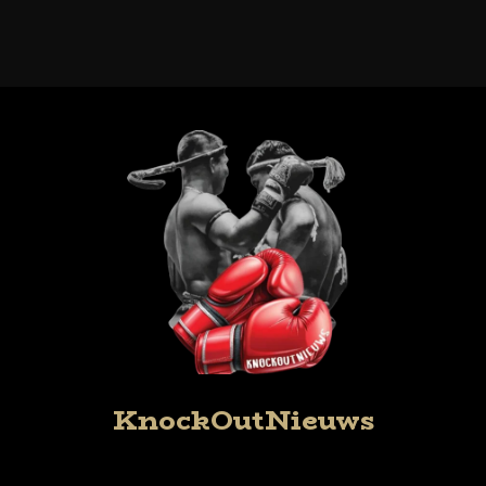
KnockOutNieuws