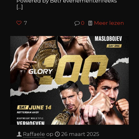
Powered by Betr evenementenreeks
[…]
7
0
Meer lezen
Raffaele
op
26 maart 2025