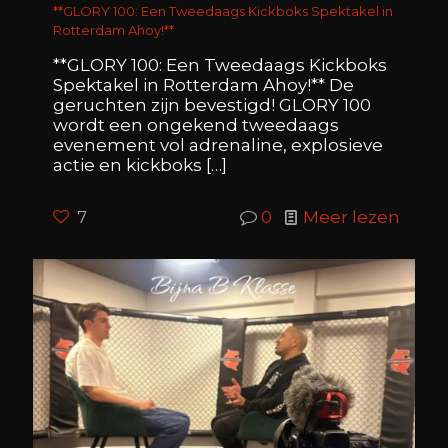
**GLORY 100: Een Tweedaags Kickboks Spektakel in
Rotterdam Ahoy!**
**GLORY 100: Een Tweedaags Kickboks
Spektakel in Rotterdam Ahoy!** De
geruchten zijn bevestigd! GLORY 100
wordt een ongekend tweedaags
evenement vol adrenaline, explosieve
actie en kickboks
[…]
7
0
Meer lezen