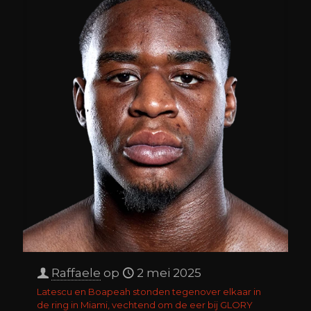
Raffaele
op
2 mei 2025
Latescu en Boapeah stonden tegenover elkaar in
de ring in Miami, vechtend om de eer bij GLORY