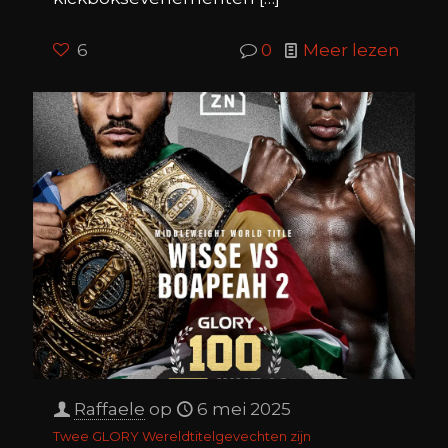
6
0
Meer lezen
Raffaele
op
6 mei 2025
Twee GLORY Wereldtitelgevechten zijn