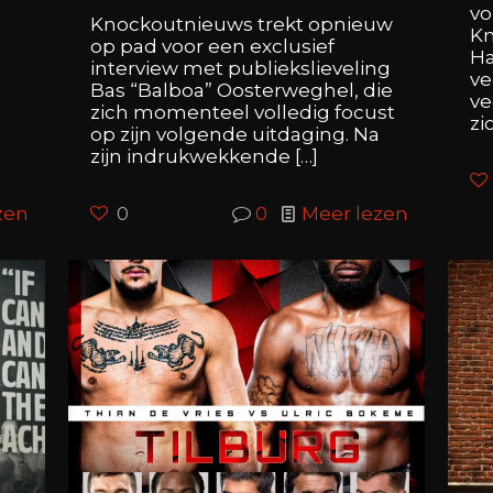
vo
:
Knockoutnieuws trekt opnieuw
Kn
op pad voor een exclusief
Ha
interview met publiekslieveling
ve
Bas “Balboa” Oosterweghel, die
ve
r
zich momenteel volledig focust
zi
op zijn volgende uitdaging. Na
zijn indrukwekkende
[…]
zen
0
0
Meer lezen