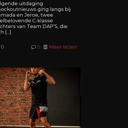
lgende uitdaging
ockoutnieuws ging langs bij
mada en Jeroe, twee
elbelovende C-klasse
chters van Team DAP’S, die
ch
[…]
0
0
Meer lezen