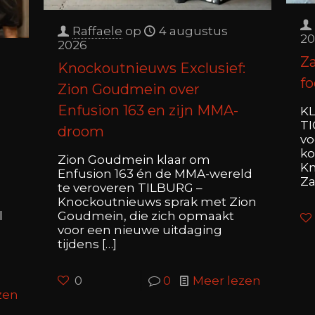
Raffaele
op
4 augustus
20
2026
Za
Knockoutnieuws Exclusief:
fo
Zion Goudmein over
Enfusion 163 en zijn MMA-
KL
TI
droom
vo
ko
Zion Goudmein klaar om
Kn
Enfusion 163 én de MMA-wereld
Za
te veroveren TILBURG –
Knockoutnieuws sprak met Zion
Goudmein, die zich opmaakt
l
voor een nieuwe uitdaging
tijdens
[…]
0
0
Meer lezen
zen