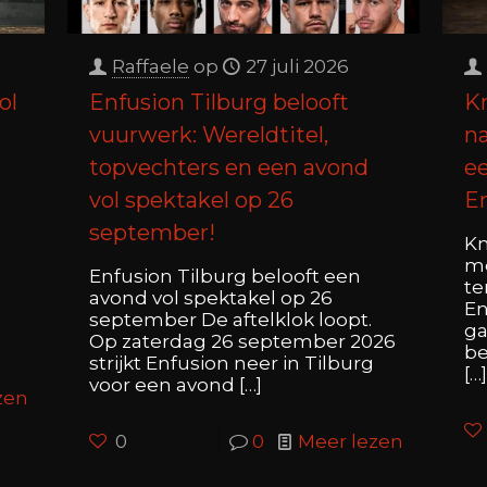
Raffaele
op
27 juli 2026
ol
Enfusion Tilburg belooft
K
vuurwerk: Wereldtitel,
na
topvechters en een avond
ee
vol spektakel op 26
E
n
september!
Kn
me
Enfusion Tilburg belooft een
te
avond vol spektakel op 26
En
september De aftelklok loopt.
ga
Op zaterdag 26 september 2026
be
strijkt Enfusion neer in Tilburg
[…]
voor een avond
[…]
zen
0
0
Meer lezen