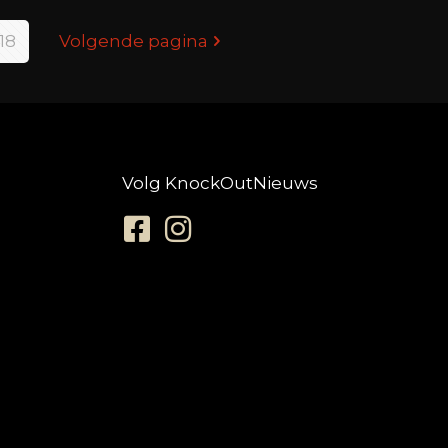
18
Volgende pagina
Volg KnockOutNieuws