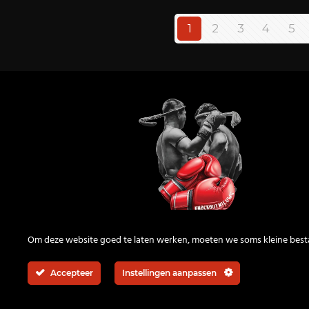
1
2
3
4
5
KnockOutNieuws
Om deze website goed te laten werken, moeten we soms kleine bes
Accepteer
Instellingen aanpassen
© 2026 | All rights reserved