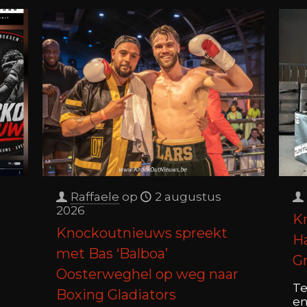
Raffaele
op
2 augustus
2026
K
Knockoutnieuws spreekt
H
met Bas ‘Balboa’
G
Oosterweghel op weg naar
Te
Boxing Gladiators
en