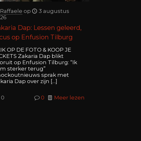
Raffaele
op
3 augustus
26
karia Dap: Lessen geleerd,
cus op Enfusion Tilburg
IK OP DE FOTO & KOOP JE
CKETS Zakaria Dap blikt
oruit op Enfusion Tilburg: “Ik
m sterker terug”
ockoutnieuws sprak met
karia Dap over zijn
[…]
0
0
Meer lezen