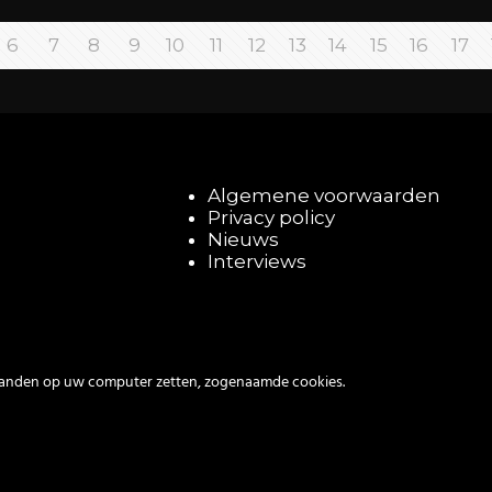
6
7
8
9
10
11
12
13
14
15
16
17
Algemene voorwaarden
Privacy policy
Nieuws
Interviews
tanden op uw computer zetten, zogenaamde cookies.