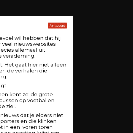
Antwoord
evoel wil hebben dat hij
ar veel nieuwswebsites
ecies allemaal uit
e verademing.
ft. Het gaat hier niet alleen
 en de verhalen die
ng.
ngt
een kent ze: de grote
ocussen op voetbal en
e ziel.
 nieuws dat je elders niet
sporters en die klinken
t in een ivoren toren