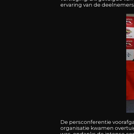
ervaring van de deelnemers
De persconferentie voorafga
organisatie kwamen overtui
was, ondanks de intense com