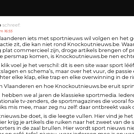
e
schreef:
m 16:55
Vlaanderen iets met sportnieuws wil volgen en het g
actie zit, die kan niet rond Knockoutnieuws.be. Wa
plat commercieel zijn, droge artikels brengen of pr
le persmap komen, is Knockoutnieuws.be nen echt
lik voel je het verschil: dit is een site waar sport léé
uitslagen en schema’s, maar over het vuur, de passie
ter elke klap, elke trap en elke overwinning in de ri
n Vlaanderen en hoe Knockoutnieuws.be eruit spri
 hebben we al jaren de klassieke sportmedia. Ieder
ationale tv-zenders, de sportmagazines die vooral f
ks mis mee, maar zeg nu zelf: daar ontbreekt vaak d
euws.be doet, is die leegte vullen. Hier vind je het
r krijg je artikels die ruiken naar het zweet van de 
rters in de zaal brullen. Hier wordt sport nieuws nie