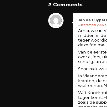
2 Comments
Jan de Cuyper
3 september 2025 o
Amai, wie in 
midden in de 
tegenwoordig 
dezelfde mal
Van de eerste k
over cijfers, 
schuilgaan ach
Sportnieuws i
In Vlaanderen
kranten, de n
wielrennen. Ni
Wat Knockoutni
tegenkomt. Hie
zoals de suppo