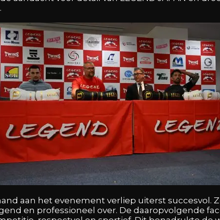
.
and aan het evenement verliep uiterst succesvol. Z
gend en professioneel over. De daaropvolgende face
petitie, respectvol en sportief. Dit benadrukte de 