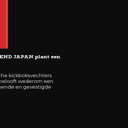
EGEND JAPAN plant een
sche kickboksvechters
 belooft wederom een
omende en gevestigde