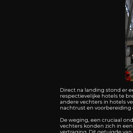
Direct na landing stond er 
respectievelijke hotels te 
andere vechters in hotels v
nachtrust en voorbereidin
De weging, een cruciaal ond
vechters konden zich in ee
vertraging. Dit getuigde va