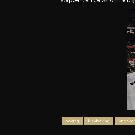
stappen, en de wil om te bli
boxing
kickboxing
knocko