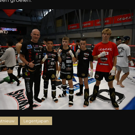
jven groeien.
utnieuw
Legentjapan