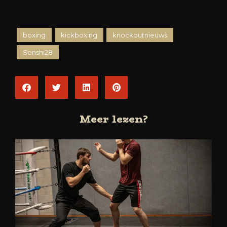
boxing
kickboxing
knockoutnieuws
Senshi28
Meer lezen?