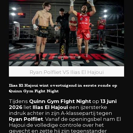
Ryan Polfliet VS Ilias El Hajoui
Ilias El Hajoui wint overtuigend in eerste ronde op
Quinn Gym Fight Night
Tijdens
Quinn Gym Fight Night
op
13 juni
2026
liet
Ilias El Hajoui
een ijzersterke
indruk achter in zijn A-klassepartij tegen
Ryan Polfliet
. Vanaf de openingsbel nam El
Hajoui de volledige controle over het
gevecht en zette hij zijn tegenstander