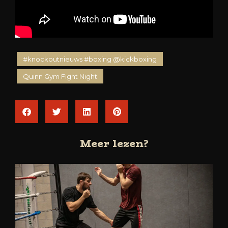
#knockoutnieuws #boxing @kickboxing
Quinn Gym Fight Night
Meer lezen?