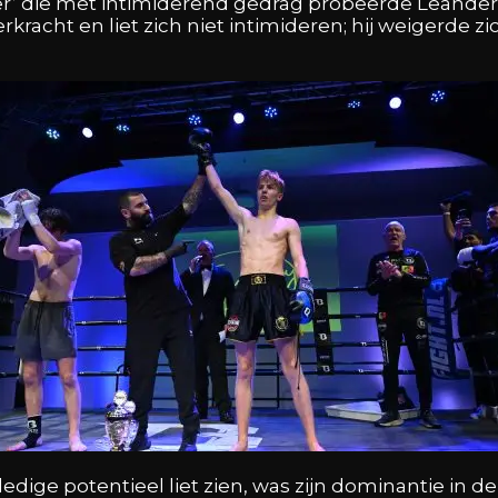
’ die met intimiderend gedrag probeerde Leander uit
kracht en liet zich niet intimideren; hij weigerde zi
edige potentieel liet zien, was zijn dominantie in de 