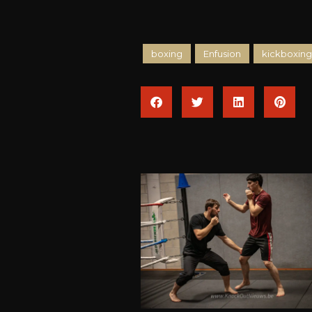
boxing
Enfusion
kickboxing