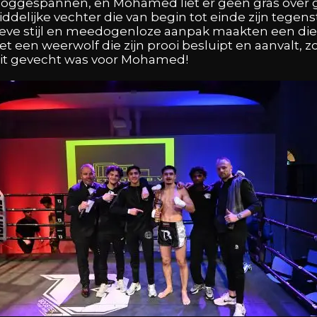
ggespannen, en Mohamed liet er geen gras over gr
rbiddelijke vechter die van begin tot einde zijn tege
ssieve stijl en meedogenloze aanpak maakten een die
een weerwolf die zijn prooi besluipt en aanvalt, zo
 dit gevecht was voor Mohamed!