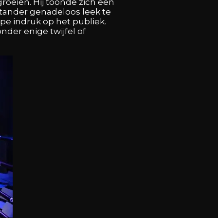
oeien. Hij toonde zich een
nstander genadeloos leek te
pe indruk op het publiek.
nder enige twijfel of