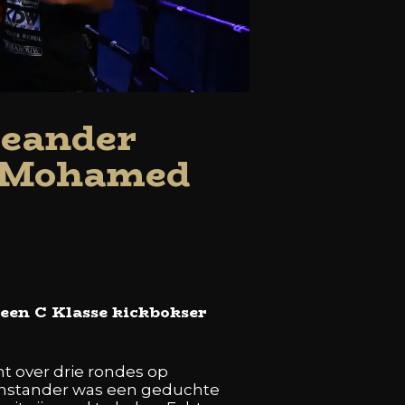
Leander
h,Mohamed
 een C Klasse kickbokser
ht over drie rondes op
genstander was een geduchte