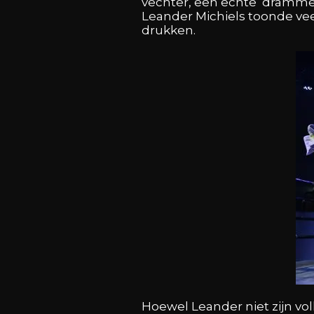
vechter, een echte ‘drammer
Leander Michiels toonde veer
drukken.
Hoewel Leander niet zijn voll