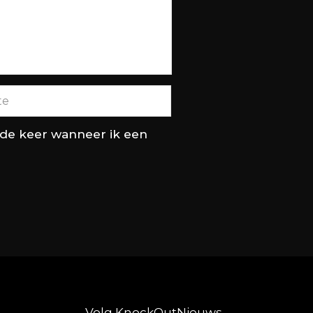
nde keer wanneer ik een
Volg KnockOutNieuws