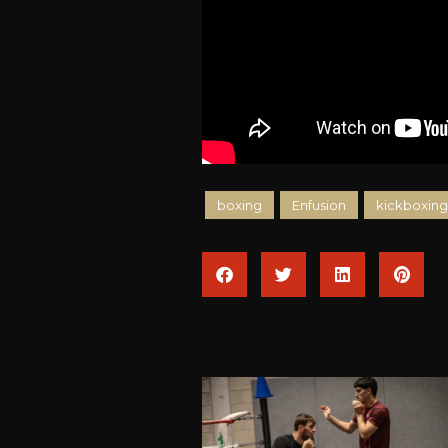
boxing
Enfusion
kickboxing