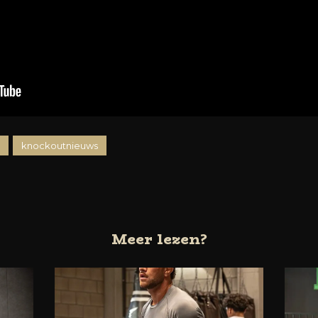
knockoutnieuws
Meer lezen?