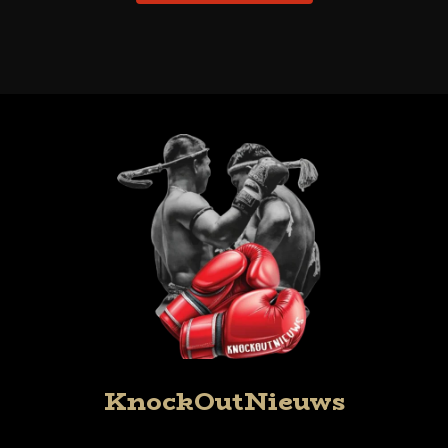
KnockOutNieuws