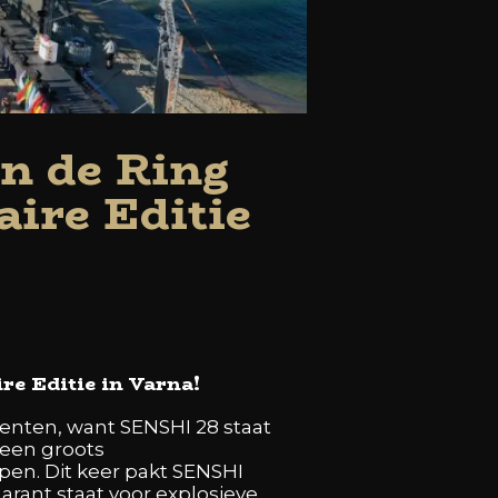
in de Ring
ire Editie
re Editie in Varna!
enten, want SENSHI 28 staat
 een groots
en. Dit keer pakt SENSHI
garant staat voor explosieve