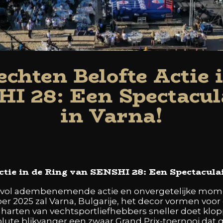
chten Belofte Actie 
I 28: Een Spectacula
in Varna!
tie in de Ring van SENSHI 28: Een Spectaculai
d vol adembenemende actie en onvergetelijke mom
er 2025 zal Varna, Bulgarije, het decor vormen voor
arten van vechtsportliefhebbers sneller doet klopp
solute blikvanger een zwaar Grand Prix-toernooi dat 