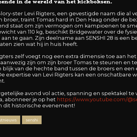
kende in de wereld van het kickboksen.
 Glory-ster Levi Rigters, een gevestigde naam die al 
jn broer, traint Tomas hard in Den Haag onder de be
end staat om zijn vermogen om kampioenen te smede
wicht van 110 kg, beschikt Bridgewater over de fysi
aan te gaan. Zijn deelname aan SENSHI 28 is een bela
aten zien wat hij in huis heeft.
gters zelf voegt nog een extra dimensie toe aan he
er aanwezig zijn om zijn broer Tomas te steunen en te
n blijk van de hechte band tussen de broers en een 
 expertise van Levi Rigters kan een onschatbare w
t.
getelijke avond vol actie, spanning en spektakel te
a, abonneer je op het
https://www.youtube.com/@s
dit historische evenement!
tnieuws
senshi