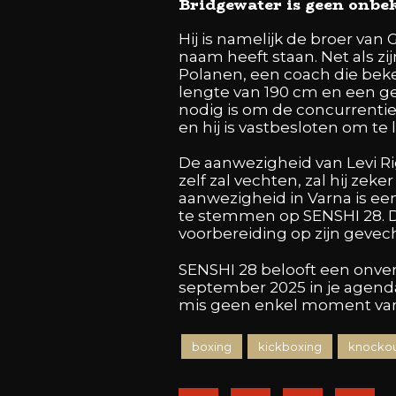
Bridgewater is geen onbe
Hij is namelijk de broer van
naam heeft staan. Net als zi
Polanen, een coach die bek
lengte van 190 cm en een ge
nodig is om de concurrentie 
en hij is vastbesloten om te l
De aanwezigheid van Levi Ri
zelf zal vechten, zal hij zek
aanwezigheid in Varna is ee
te stemmen op SENSHI 28. De
voorbereiding op zijn gevech
SENSHI 28 belooft een onver
september 2025 in je agend
mis geen enkel moment van 
boxing
kickboxing
knockou