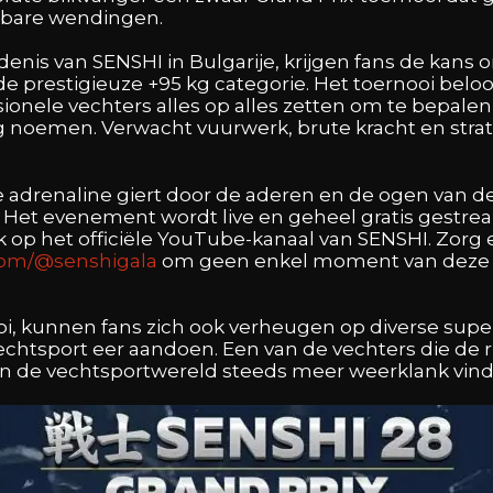
lbare wendingen.
denis van SENSHI in Bulgarije, krijgen fans de kans 
 prestigieuze +95 kg categorie. Het toernooi beloof
ionele vechters alles op alles zetten om te bepalen 
 noemen. Verwacht vuurwerk, brute kracht en strate
e adrenaline giert door de aderen en de ogen van de
e! Het evenement wordt live en geheel gratis gestrea
 op het officiële YouTube-kanaal van SENSHI. Zorg
com/@senshigala
om geen enkel moment van deze s
oi, kunnen fans zich ook verheugen op diverse sup
echtsport eer aandoen. Een van de vechters die de 
in de vechtsportwereld steeds meer weerklank vind