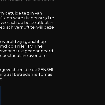
om getuige te zijn van
t een ware titanenstrijd te
wie zich de beste atleet in
gisch vernuft terwijl deze
 wereld zijn gericht op
md op Triller TV, The
 ervoor dat je geabonneerd
pectaculaire avond te
ergevechten die de SENSHI-
ring zal betreden is Tomas
t.