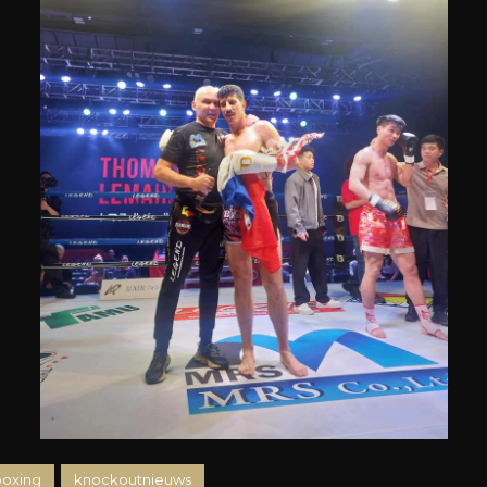
boxing
knockoutnieuws