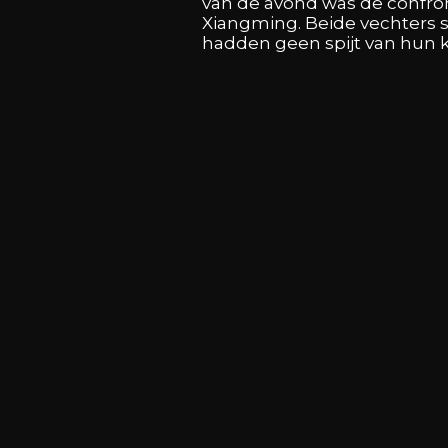
van de avond was de confron
Xiangming. Beide vechters
hadden geen spijt van hun k