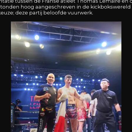
tatie tussen de Franse atleet Thomas Lemaire en d
 stonden hoog aangeschreven in de kickbokswerel
euze; deze partij beloofde vuurwerk.