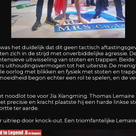
l was het duidelijk dat dit geen tactisch aftastings
en zich in de strijd met onverbiddelijke agressie. 
tensieve uitwisseling van stoten en trappen. Beide
ars uithoudingsvermogen tot het uiterste. De menig
le oorlog met blikken en fysiek met stoten en trapp
rmoeidheid begon echter een rol te spelen, en de ve
t noodlot toe voor Jia Xiangming. Thomas Lemaire 
 precisie en kracht plaatste hij een harde linkse sto
rtte ter aarde.
uitriep door knock-out. Een triomfantelijke Lemaire