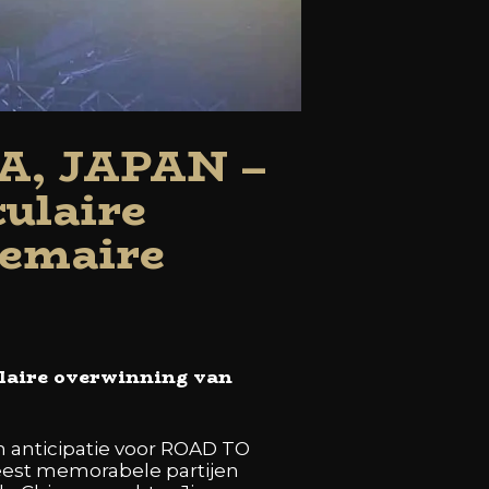
A, JAPAN –
culaire
Lemaire
aire overwinning van
n anticipatie voor ROAD TO
est memorabele partijen