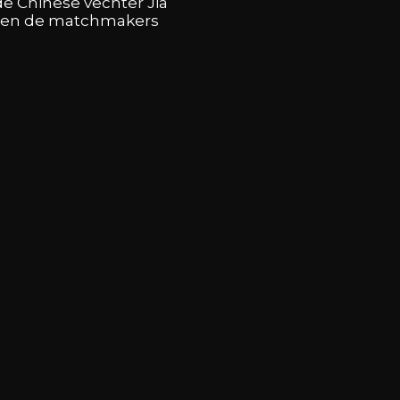
e Chinese vechter Jia
d en de matchmakers