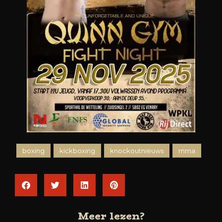
boxing
kickboxing
knockoutnieuws
mma
Meer lezen?