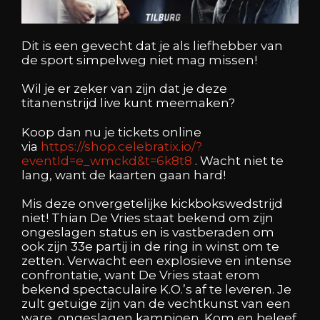
Dit is een gevecht dat je als liefhebber van
de sport simpelweg niet mag missen!
Wil je er zeker van zijn dat je deze
titanenstrijd live kunt meemaken?
Koop dan nu je tickets online
via
https://shop.celebratix.io/?
eventId=e_wmckd&t=6k8t8
. Wacht niet te
lang, want de kaarten gaan hard!
Mis deze onvergetelijke kickbokswedstrijd
niet! Thian De Vries staat bekend om zijn
ongeslagen status en is vastberaden om
ook zijn 33e partij in de ring in winst om te
zetten. Verwacht een explosieve en intense
confrontatie, want De Vries staat erom
bekend spectaculaire K.O.’s af te leveren. Je
zult getuige zijn van de vechtkunst van een
ware, ongeslagen kampioen. Kom en beleef