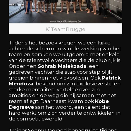
K1TeamBrugge
Tijdens het bezoek kregen we een kijkje
achter de schermen van de werking van het
team en spraken we uitgebreid met enkele
van de talentvolle vechters die de club rijk is.
Onder hen
Sohrab Malekzada
, een
gedreven vechter die stap voor stap blijft
groeien binnen het kickboksen. Ook
Patrick
Mendoza
, bekend om zijn explosieve stijl en
sterke mentaliteit, vertelde over zijn
ambities en de weg die hij samen met het
team aflegt. Daarnaast kwam ook
Kobe
Degraeve
aan het woord, een talent dat
hard werkt om zich verder te ontwikkelen in
de competitiewereld.
Trainer Sonny Dagraed benadrukte tijdens