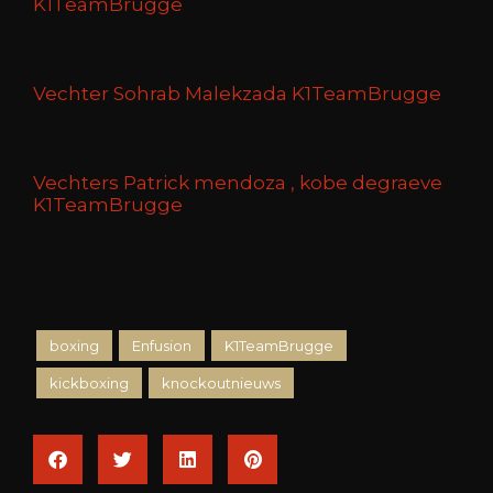
K1TeamBrugge
Vechter Sohrab Malekzada K1TeamBrugge
Vechters Patrick mendoza , kobe degraeve
K1TeamBrugge
boxing
Enfusion
K1TeamBrugge
kickboxing
knockoutnieuws