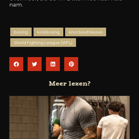
nam.
boxing
kickboxing
knockoutnieuws
World Fighting League (WFL)
Meer lezen?