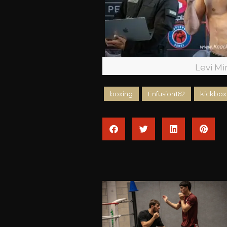
Levi M
boxing
Enfusion162
kickbox