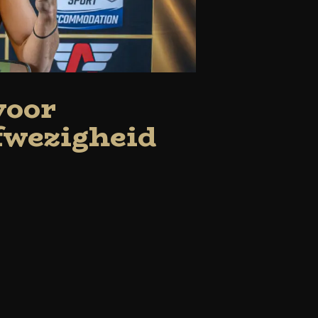
voor
afwezigheid