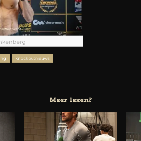
inkenberg
ing
knockoutnieuws
Meer lezen?