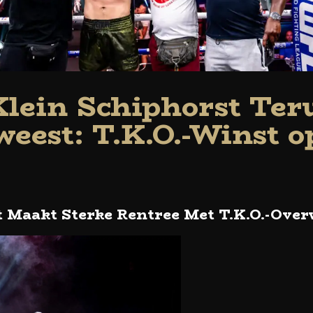
Klein Schiphorst Ter
eest: T.K.O.-Winst 
t Maakt Sterke Rentree Met T.K.O.-Ove