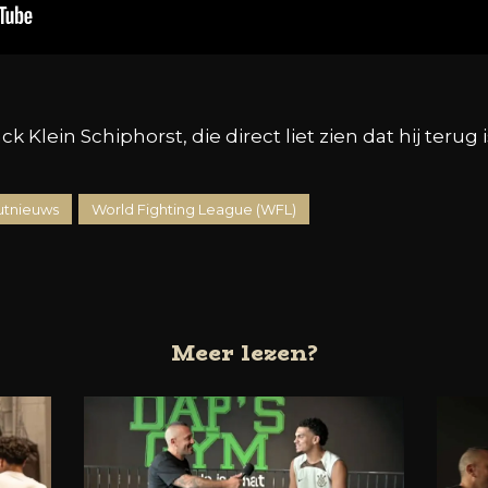
 Klein Schiphorst, die direct liet zien dat hij teru
tnieuws
World Fighting League (WFL)
Meer lezen?