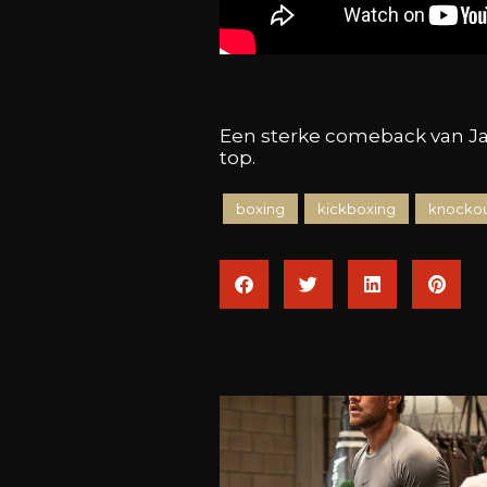
Een sterke comeback van Jack
top.
boxing
kickboxing
knockou