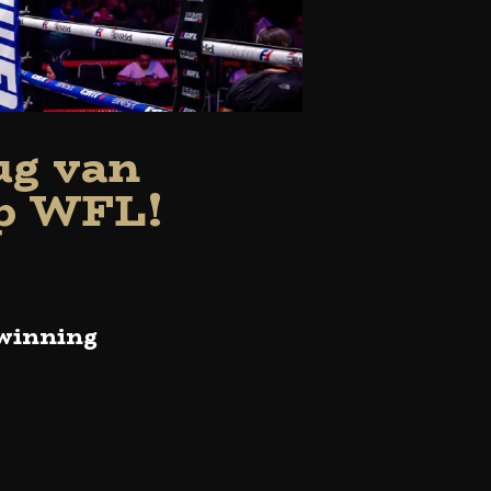
ug van
op WFL!
rwinning