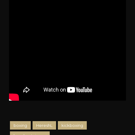
boxing
HereshL
kickboxing