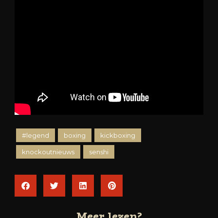
#legend
boxing
kickboxing
knockoutnieuws
senshi
Meer lezen?