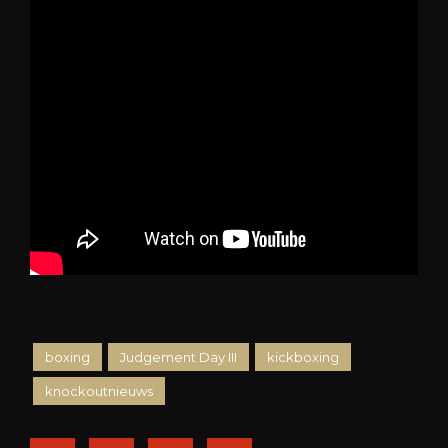
boxing
Judgement Day III
kickboxing
knockoutnieuws