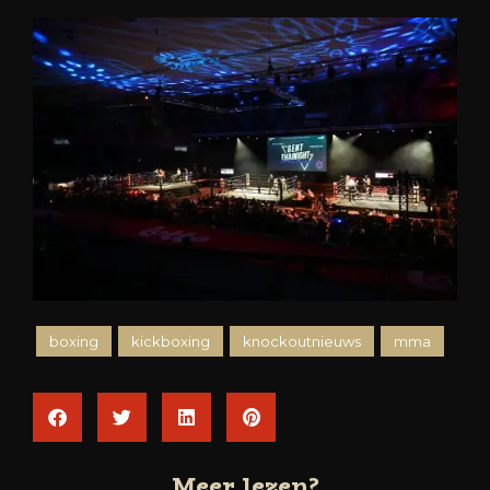
boxing
kickboxing
knockoutnieuws
mma
Meer lezen?