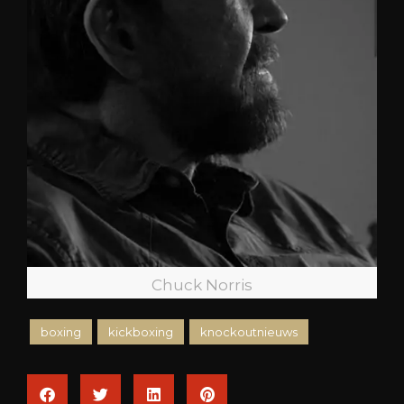
Chuck Norris
boxing
kickboxing
knockoutnieuws