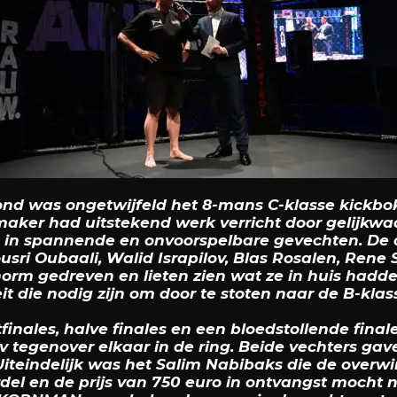
nd was ongetwijfeld het 8-mans C-klasse kickbok
aker had uitstekend werk verricht door gelijkwa
e in spannende en onvoorspelbare gevechten. De 
Yousri Oubaali, Walid Israpilov, Blas Rosalen, Re
rm gedreven en lieten zien wat ze in huis hadde
t die nodig zijn om door te stoten naar de B-klas
inales, halve finales en een bloedstollende final
v tegenover elkaar in de ring. Beide vechters gav
Uiteindelijk was het Salim Nabibaks die de over
el en de prijs van 750 euro in ontvangst mocht 