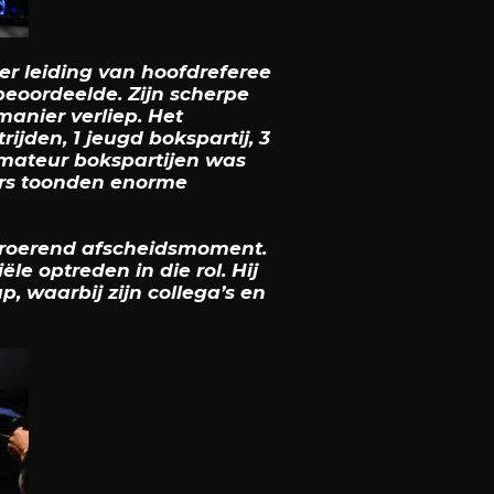
r leiding van hoofdreferee
beoordeelde. Zijn scherpe
manier verliep. Het
den, 1 jeugd bokspartij, 3
amateur bokspartijen was
ers toonden enorme
troerend afscheidsmoment.
le optreden in die rol. Hij
 waarbij zijn collega’s en