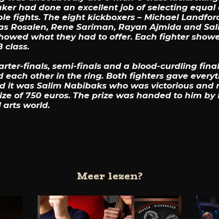
er had done an excellent job of selecting equal
le fights. The eight kickboxers – Michael Landford,
Blas Rosalen, Rene Sariman, Rayan Ajmida and Sa
owed what they had to offer. Each fighter showed
 class.
uarter-finals, semi-finals and a blood-curdling fin
ed each other in the ring. Both fighters gave every
end it was Salim Nabibaks who was victorious and 
rize of 750 euros. The prize was handed to him b
arts world.
Meer lezen?