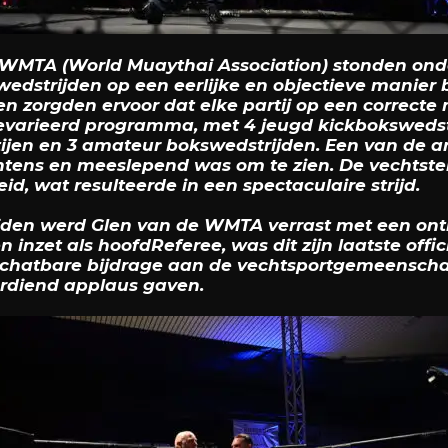
 WMTA (World Muaythai Association) stonden onde
wedstrijden op een eerlijke en objectieve manier 
en zorgden ervoor dat elke partij op een correcte 
arieerd programma, met 4 jeugd kickbokswedstrij
ijen en 3 amateur bokswedstrijden. Een van de 
 intens en meeslepend was om te zien. De vechtst
d, wat resulteerde in een spectaculaire strijd.
ijden werd Glen van de WMTA verrast met een on
inzet als hoofdReferee, was dit zijn laatste officië
chatbare bijdrage aan de vechtsportgemeenschap,
rdiend applaus gaven.