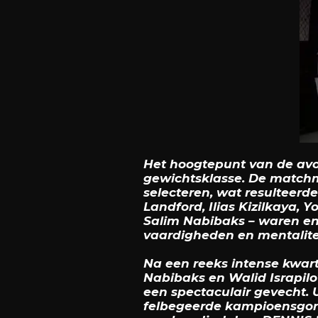
Het hoogtepunt van de avo
gewichtsklasse. De matchm
selecteren, wat resulteerd
Landford, Ilias Kizilkaya, 
Salim Nabibaks – waren eno
vaardigheden en mentalitei
Na een reeks intense kwartf
Nabibaks en Walid Israpilo
een spectaculair gevecht. 
felbegeerde kampioensgord