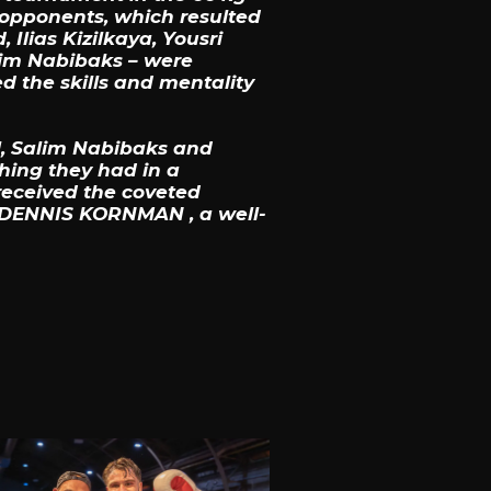
 opponents, which resulted
 Ilias Kizilkaya, Yousri
lim Nabibaks – were
 the skills and mentality
al, Salim Nabibaks and
thing they had in a
received the coveted
y DENNIS KORNMAN , a well-