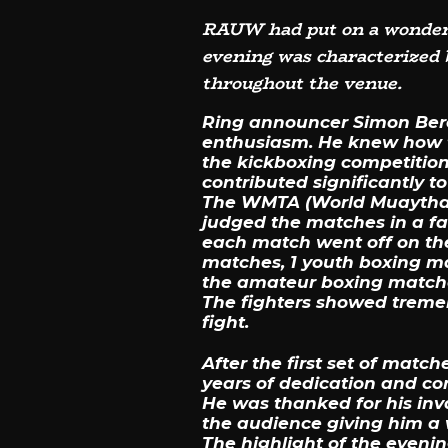
RAUW had put on a wonderfu
evening was characterized 
throughout the venue.
Ring announcer Simon Beren
enthusiasm. He knew how t
the kickboxing competition
contributed significantly to
The WMTA (World Muaythai 
judged the matches in a fa
each match went off on the
matches, 1 youth boxing m
the amateur boxing matche
The fighters showed tremen
fight.
After the first set of mat
years of dedication and com
He was thanked for his inv
the audience giving him a 
The highlight of the even