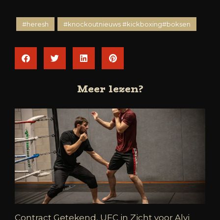
#heresh
#knockoutnieuws #kickboxing#boksen
Meer lezen?
Contract Getekend, UFC in Zicht voor Alvi