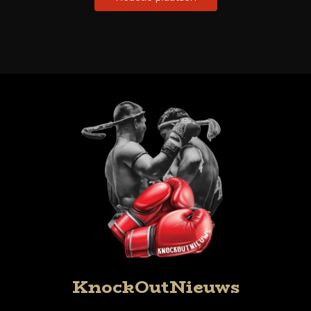
KnockOutNieuws