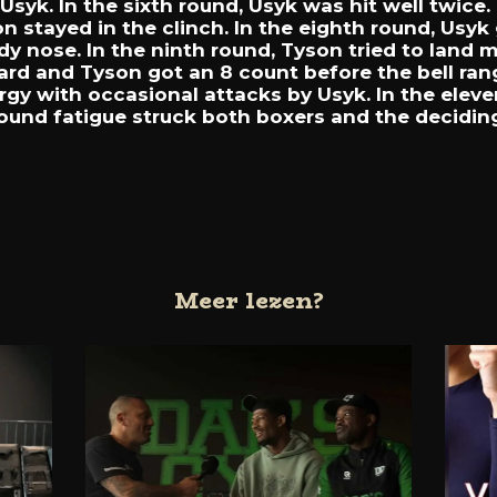
Usyk.
In
the
sixth
round,
Usyk
was
hit
well
twice.
on
stayed
in
the
clinch.
In
the
eighth
round,
Usyk
ody
nose.
In
the
ninth
round,
Tyson
tried
to
land
m
ard
and
Tyson
got
an
8
count
before
the
bell
ran
rgy
with
occasional
attacks
by
Usyk.
In
the
elev
round
fatigue
struck
both
boxers
and
the
decidi
Meer lezen?