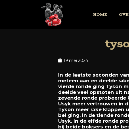
HOME
OVE
tys
19 mei 2024
In
de
laatste
seconden
va
meteen
aan
en
deelde
rak
vierde
ronde
ging
Tyson
m
deelde
veel
opstoten
uit
n
zevende
ronde
probeerde
Usyk
meer
vertrouwen
in
d
Tyson
meer
rake
klappen
u
bel
ging.
In
de
tiende
rond
Usyk.
In
de
elfde
ronde
pr
bij
beide
boksers
en
de
be