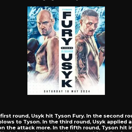
e
first
round,
Usyk
hit
Tyson
Fury.
In
the
second
ro
blows
to
Tyson.
In
the
third
round,
Usyk
applied
on
the
attack
more.
In
the
fifth
round,
Tyson
hit
i