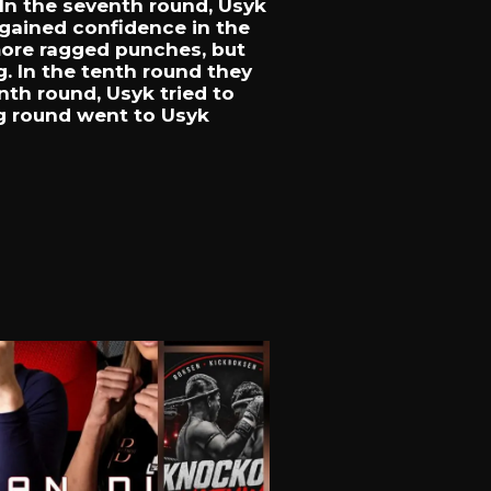
In
the
seventh
round,
Usyk
gained
confidence
in
the
ore
ragged
punches,
but
g.
In
the
tenth
round
they
enth
round,
Usyk
tried
to
ng
round
went
to
Usyk