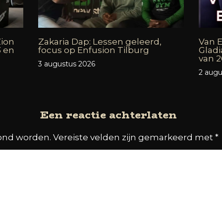
Zion
Zakaria Dap: Lessen geleerd,
Van E
3 en
focus op Enfusion Tilburg
Gladi
van 2
3 augustus 2026
2 augu
Een reactie achterlaten
oond worden.
Vereiste velden zijn gemarkeerd met
*