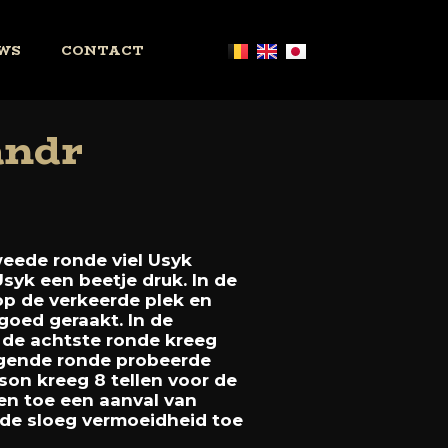
WS
CONTACT
andr
weede
ronde
viel
Usyk
Usyk
een
beetje
druk.
In
de
op
de
verkeerde
plek
en
goed
geraakt.
In
de
n
de
achtste
ronde
kreeg
gende
ronde
probeerde
yson
kreeg
8
tellen
voor
de
en
toe
een
aanval
van
nde
sloeg
vermoeidheid
toe