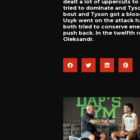
dealt
a
lot
of
uppercuts
to
tried
to
dominate
and
Tys
bout
and
Tyson
got
a
blo
Usyk
went
on
the
attack
h
both
tried
to
conserve
ene
push
back.
In
the
twelfth
Oleksandr.