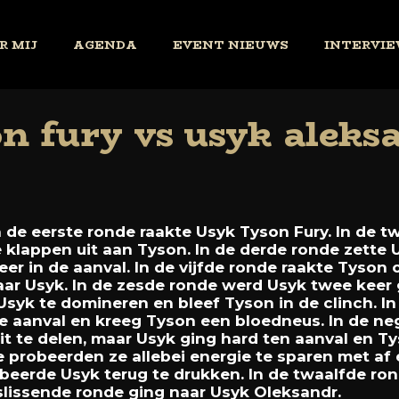
R MIJ
AGENDA
EVENT NIEUWS
INTERVIE
on fury vs usyk aleks
n
de
eerste
ronde
raakte
Usyk
Tyson
Fury.
In
de
t
e
klappen
uit
aan
Tyson.
In
de
derde
ronde
zette
eer
in
de
aanval.
In
de
vijfde
ronde
raakte
Tyson
aar
Usyk.
In
de
zesde
ronde
werd
Usyk
twee
keer
Usyk
te
domineren
en
bleef
Tyson
in
de
clinch.
I
e
aanval
en
kreeg
Tyson
een
bloedneus.
In
de
ne
it
te
delen,
maar
Usyk
ging
hard
ten
aanval
en
T
e
probeerden
ze
allebei
energie
te
sparen
met
af
obeerde
Usyk
terug
te
drukken.
In
de
twaalfde
ro
slissende
ronde
ging
naar
Usyk
Oleksandr.