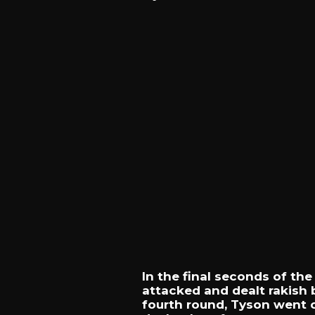
In
the
final
seconds
of
th
attacked
and
dealt
rakish
fourth
round,
Tyson
went