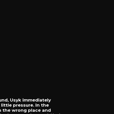
und,
Usyk
immediately
a
little
pressure.
In
the
n
the
wrong
place
and