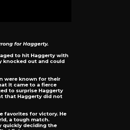
wrong for Haggerty.
naged to hit Haggerty with
ly knocked out and could
en were known for their
at it came to a fierce
ged to surprise Haggerty
at that Haggerty did not
favorites for victory. He
rld, a tough match.
y quickly deciding the