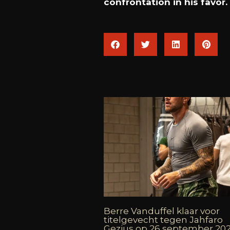
confrontation in his favor.
Berre Vanduffel klaar voor
titelgevecht tegen Jahfaro
Gezius op 26 september 20