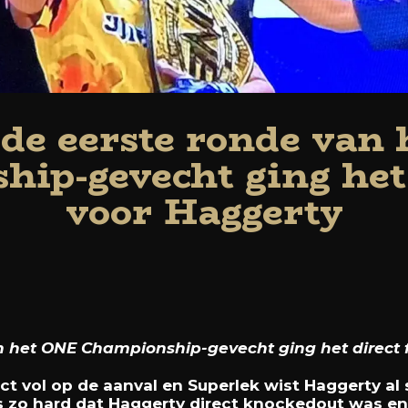
 de eerste ronde van
ip-gevecht ging het 
voor Haggerty
n het ONE Championship-gevecht ging het direct 
ct vol op de aanval en Superlek wist Haggerty al 
s zo hard dat Haggerty direct knockedout was en