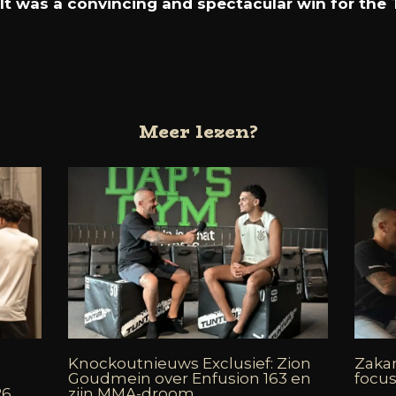
 It was a convincing and spectacular win for the T
Meer lezen?
Knockoutnieuws Exclusief: Zion
Zakar
Goudmein over Enfusion 163 en
focus
26
zijn MMA-droom