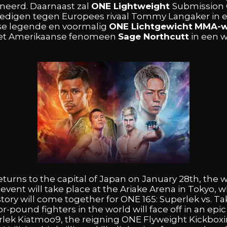
neerd. Daarnaast
zal
ONE
Lightweight
Submission
dedigen
tegen
Europees
rivaal
Tommy
Langaker
in
se
legende
en
voormalig
ONE
Lichtgewicht
MMA-w
et
Amerikaanse
fenomeen
Sage
Northcutt
in
een
w
eturns
to
the
capital
of
Japan
on
January
28th,
the
w
y
event
will
take
place
at
the
Ariake
Arena
in
Tokyo,
w
story
will
come
together
for
ONE
165:
Superlek
vs.
Ta
or-pound
fighters
in
the
world
will
face
off
in
an
epi
rlek
Kiatmoo9,
the
reigning
ONE
Flyweight
Kickbox