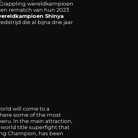
Grappling
wereldkampioen
een
rematch
van
hun
2023
ereldkampioen
Shinya
edstrijd
die
al
bijna
drie
jaar
orld
will
come
to
a
here
some
of
the
most
keru.
In
the
main
attraction,
c
world
title
superfight
that
ing
Champion,
has
been