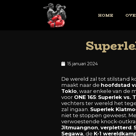
HOME
OVE
Superle
15 januari 2024
De
wereld
zal
tot
stilstand
k
maakt
naar
de
hoofdstad
v
Tokio
,
waar
enkele
van
de
m
voor
ONE
165
:
Superlek
vs.
T
vechters
ter
wereld
het
teg
zal
ingaan.
Superlek
Kiatmo
niet
te
stoppen
geweest.
M
verwoestende
knock-outkr
Jitmuangnon
,
verpletterd
.
Segawa
,
de
K-1
wereldkam