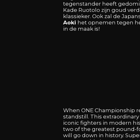
tegenstander
heeft
gedomi
Kade
Ruotolo
zijn
goud
ver
klassieker.
Ook
zal
de
Japan
Aoki
het
opnemen
tegen
h
in
de
maak
is!
When
ONE
Championship
r
standstill.
This
extraordinar
iconic
fighters
in
modern
hi
two
of
the
greatest
pound-f
will
go
down
in
history.
Supe