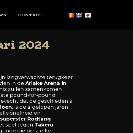
WS
CONTACT
ari 2024
ijn
langverwachte
terugkeer
nden
in
de
Ariake
Arena
in
nis
zullen
samenkomen
tste
pound-for-pound
gevecht
dat
de
geschiedenis
ioen
,
is
de
afgelopen
jaren
elle
snelheid
en
superster
Rodtang
et
spel
tegen
Takeru
egende
die
bijna
elke