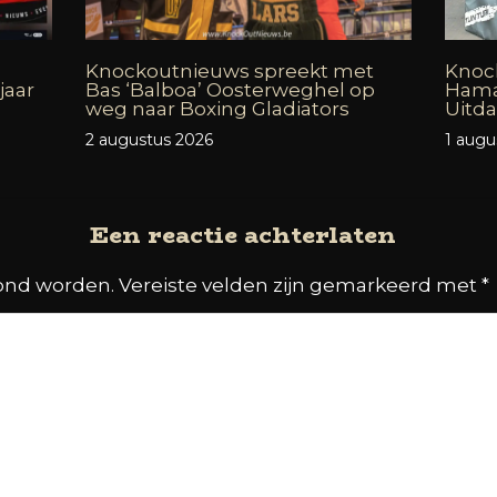
Knockoutnieuws spreekt met
Knock
jaar
Bas ‘Balboa’ Oosterweghel op
Hama
weg naar Boxing Gladiators
Uitd
2 augustus 2026
1 augu
Een reactie achterlaten
oond worden.
Vereiste velden zijn gemarkeerd met
*