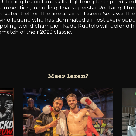
.
Utilizing
his
brilliant
skills,
lightning-fast
speed,
an
competition,
including
Thai
superstar
Rodtang
Jitm
coveted
belt
on
the
line
against
Takeru
Segawa,
th
iving
legend
who
has
dominated
almost
every
oppo
ppling
world
champion
Kade
Ruotolo
will
defend
h
ematch
of
their
2023
classic.
Meer lezen?