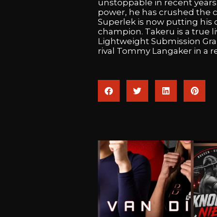
unstoppable
in
recent
years
power,
he
has
crushed
the
Superlek
is
now
putting
his
champion.
Takeru
is
a
true
l
Lightweight
Submission
Gra
rival
Tommy
Langaker
in
a
r