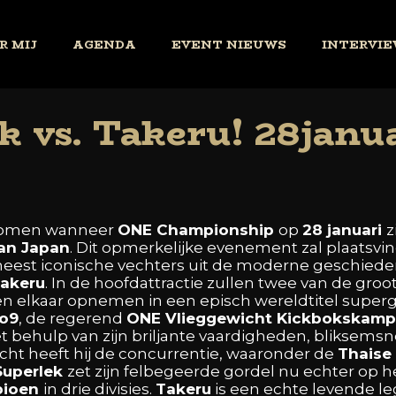
R MIJ
AGENDA
EVENT NIEUWS
INTERVIE
k vs. Takeru! 28janu
omen
wanneer
ONE
Championship
op
28
januari
z
an
Japan
.
Dit
opmerkelijke
evenement
zal
plaatsvi
eest
iconische
vechters
uit
de
moderne
geschiede
akeru
. In
de
hoofdattractie
zullen
twee
van
de
groo
en
elkaar
opnemen
in
een
episch
wereldtitel
super
o9
,
de
regerend
ONE
Vlieggewicht
Kickbokskamp
et
behulp
van
zijn
briljante
vaardigheden,
bliksemsn
acht
heeft
hij
de
concurrentie,
waaronder
de
Thaise
Superlek
zet
zijn
felbegeerde
gordel
nu
echter
op
h
pioen
in
drie
divisies.
Takeru
is
een
echte
levende
l