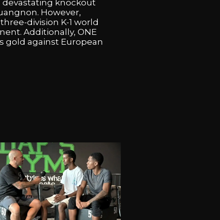
d
devastating
knockout
uangnon.
However,
e
three-division
K-1
world
nent.
Additionally,
ONE
is
gold
against
European