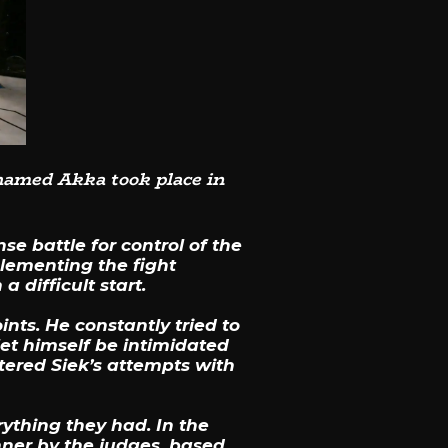
hamed Akka took place in
e battle for control of the
plementing the fight
 difficult start.
nts. He constantly tried to
et himself be intimidated
tered Siek’s attempts with
rything they had. In the
nner by the judges, based