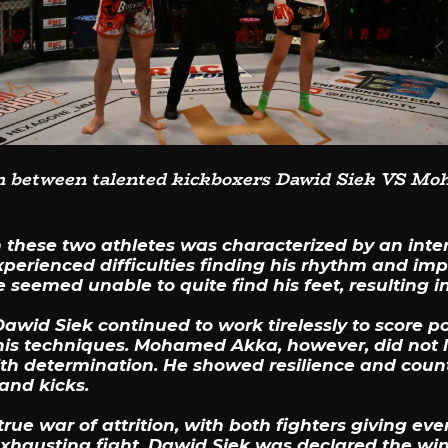
h between talented kickboxers Dawid Siek VS Mo
these two athletes was characterized by an intens
experienced difficulties finding his rhythm and im
seemed unable to quite find his feet, resulting in a
awid Siek continued to work tirelessly to score poi
 his techniques. Mohamed Akka, however, did not l
th determination. He showed resilience and coun
and kicks.
rue war of attrition, with both fighters giving eve
exhausting fight, Dawid Siek was declared the wi