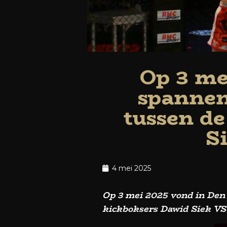
Op 3 me
spannen
tussen de
S
4 mei 2025
Op 3 mei 2025 vond in Den 
kickboksers Dawid Siek V