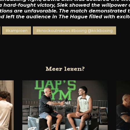
 a hard-fought victory, Siek showed the willpowe
tions are unfavorable. The match demonstrated th
d left the audience in The Hague filled with exci
#kampioen
#knockoutnieuws #boxing @kickboxing
Meer lezen?