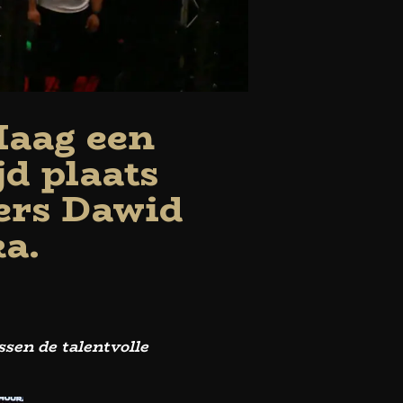
Haag een
d plaats
sers Dawid
a.
sen de talentvolle