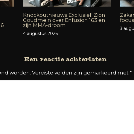
Knockoutnieuws Exclusief: Zion
Zakar
Goudmein over Enfusion 163 en
focus
26
zijn MMA-droom
3 augu
4 augustus 2026
Een reactie achterlaten
oond worden.
Vereiste velden zijn gemarkeerd met
*