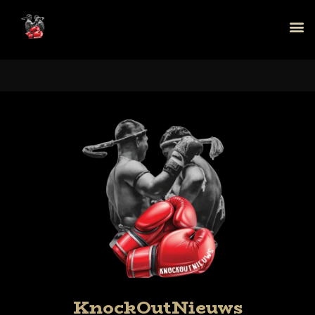
KnockOutNieuws