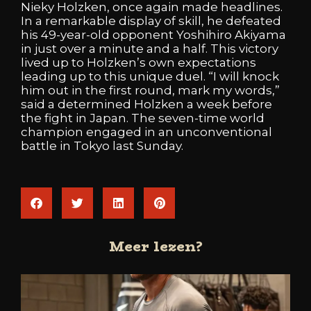
Nieky Holzken,
once
again
made
headlines.
In
a
remarkable
display
of
skill,
he
defeated
his
49-year-old
opponent
Yoshihiro Akiyama
in
just
over
a
minute
and
a
half.
This
victory
lived
up
to
Holzken’s
own
expectations
leading
up
to
this
unique
duel.
“I
will
knock
him
out
in
the
first
round,
mark
my
words,”
said
a
determined
Holzken
a
week
before
the
fight
in Japan.
The
seven-time
world
champion
engaged
in
an
unconventional
battle
in
Tokyo
last
Sunday.
Meer lezen?