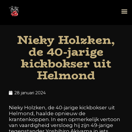
Nieky Holzken,
de 40-jarige
kickbokser uit
Helmond
28 januari 2024
Nieky
Holzken,
de
40-jarige
kickbokser
uit
Helmond,
haalde
opnieuw
de
krantenkoppen.
In
een
opmerkelijk
vertoon
van
vaardigheid
versloeg
hij
zijn
49-jarige
tegenstander
Yoshihiro
Akiyama
in
iets