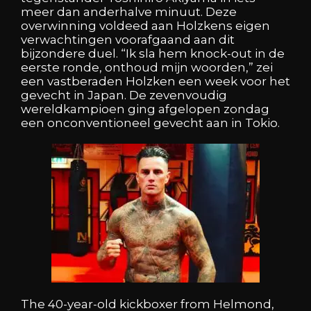
meer
dan
anderhalve
minuut.
Deze
overwinning
voldeed
aan
Holzkens
eigen
verwachtingen
voorafgaand
aan
dit
bijzondere
duel.
“Ik
sla
hem
knock-out
in
de
eerste
ronde,
onthoud
mijn
woorden,”
zei
een
vastberaden
Holzken
een
week
voor
het
gevecht
in
Japan.
De
zevenvoudig
wereldkampioen
ging
afgelopen
zondag
een
onconventioneel
gevecht
aan
in
Tokio.
The
40-year-old
kickboxer
from
Helmond,