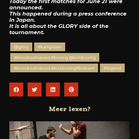
Today the first matches for June 21 were
announced.
This happened during a press conference
in Japan.
It is all about the GLORY side of the
tournament.
@glory
#kampioen
#knockoutnieuws #boxing @kickboxing
#knockoutnieuws #kickboxing#boksen
#legend
Meer lezen?