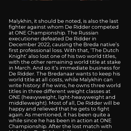
Malykhin,
it
should
be
noted,
is
also
the
last
fighter
against
whom
De
Ridder
competed
at
ONE
Championship.
The
Russian
executioner
defeated
De
Ridder
in
December
2022,
causing
the
Breda
native’s
first
professional
loss.
With
that,
‘The
Dutch
Knight’
also
lost
one
of
his
two
world
titles,
with
the
other
remaining
world
title
at
stake
in
March. And
so
it’s
immediate
business
for
De
Ridder.
The
Bredanaar
wants
to
keep
his
world
title
at
all
costs,
while
Malykhin
can
write
history:
if
he
wins,
he
owns
three
world
titles
in
three
different
weight
classes
at
ONE
(heavyweight,
light-heavyweight
and
middleweight). Most
of
all,
De
Ridder
will
be
happy
and
relieved
that
he
gets
to
fight
again.
As
mentioned,
it
has
been
quite
a
while
since
he
has
been
in
action
at
ONE
Championship.
After
the
lost
match
with