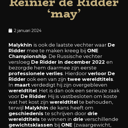
Reinier de Ridder
‘may’
2 januari 2024
Malykhin
is
ook
de
laatste
vechter
waar
De
Ridder
mee
te
maken
kreeg
bij
ONE
Championship
.
De
Russische
vechter
versloeg
De
Ridder
in
december
2022
en
bezorgde
hem
daarmee
zijn
eerste
professionele
verlies
.
Hierdoor
verloor
De
Ridder
ook
een
van
zijn
twee
wereldtitels
.
In
maart
verdedigt
hij
zijn
overgebleven
wereldtitel
. Het
is
dan
ook
een
serieuze
zaak
voor
De
Ridder
.
Hij
is
vastbesloten
om
koste
wat
het
kost
zijn
wereldtitel
te
behouden,
terwijl
Malykhin
de
kans
heeft
om
geschiedenis
te
schrijven
door
drie
wereldtitels
te
winnen
in
drie
verschillende
gewichtsklassen
bij
ONE
(zwaargewicht,