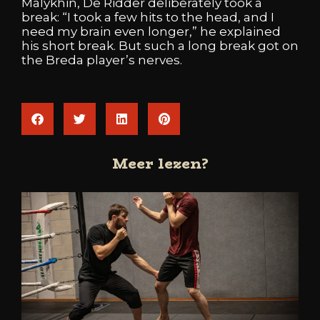
Malykhin,
De
Ridder
deliberately
took
a
break:
“I
took
a
few
hits
to
the
head,
and
I
need
my
brain
even
longer,”
he
explained
his
short
break.
But
such
a
long
break
got
on
the
Breda
player’s
nerves.
Meer lezen?