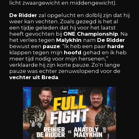
licht
zwaargewicht
en
middengewicht).
De
Ridder
zal
opgelucht
en
dolblij
zijn
dat
hij
weer
kan
vechten.
Zoals
gezegd
is
het
al
een
tijdje
geleden
dat
hij
voor
het
laatst
heeft
gevochten
bij
ONE
Championship
.
Na
het
verlies
tegen
Malykhin
nam
De
Ridder
bewust
een
pauze
:
“Ik
heb
een
paar
harde
klappen
tegen
mijn
hoofd
gehad
en
ik
heb
meer
tijd
nodig
voor
mijn
hersenen,”
verklaarde
hij
zijn
korte
pauze.
Zo’n
lange
pauze
was
echter
zenuwslopend
voor
de
vechter
uit
Breda
.