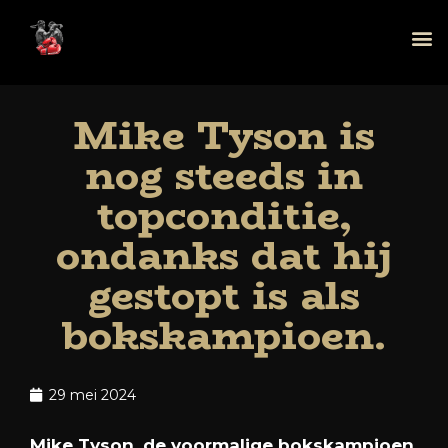
Mike Tyson is
nog steeds in
topconditie,
ondanks dat hij
gestopt is als
bokskampioen.
29 mei 2024
Mike
Tyson,
de
voormalige
bokskampioen,