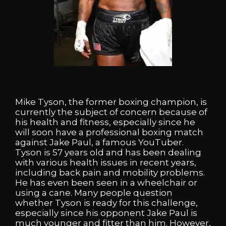
Mike
Tyson,
the
former
boxing
champion,
is
currently
the
subject
of
concern
because
of
his
health
and
fitness,
especially
since
he
will
soon
have
a
professional
boxing
match
against
Jake
Paul,
a
famous
YouTuber.
Tyson
is
57
years
old
and
has
been
dealing
with
various
health
issues
in
recent
years,
including
back
pain
and
mobility
problems.
He
has
even
been
seen
in
a
wheelchair
or
using
a
cane.
Many
people
question
whether
Tyson
is
ready
for
this
challenge,
especially
since
his
opponent
Jake
Paul
is
much
younger
and
fitter
than
him.
However,