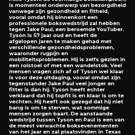
is
momenteel
onderwerp
van
bezorgdheid
vanwege
zijn
gezondheid
en
fitheid,
vooral
omdat
hij
binnenkort
een
professionele
bokswedstrijd
zal
hebben
tegen
Jake
Paul,
een
beroemde
YouTuber.
Tyson
is
57
jaar
oud
en
heeft
de
afgelopen
jaren
te
maken
gehad
met
verschillende
gezondheidsproblemen,
waaronder
rugpijn
en
mobiliteitsproblemen.
Hij
is
zelfs
gezien
in
een
rolstoel
of
met
een
wandelstok.
Veel
mensen
vragen
zich
af
of
Tyson
wel
klaar
is
voor
deze
uitdaging,
vooral
omdat
zijn
tegenstander
Jake
Paul
veel
jonger
en
fitter
is
dan
hij.
Tyson
heeft
echter
verklaard
dat
hij
topfit
is
en
klaar
is
om
te
vechten.
Hij
heeft
ook
gezegd
dat
hij
niet
bang
is
om
te
sterven,
wat
sommige
mensen
zorgen
baart.
De
aanstaande
wedstrijd
tussen
Tyson
en
Paul
is
een
van
de
meest
verwachte
boksevenementen
van
het
jaar
en
zal
plaatsvinden
in
Texas