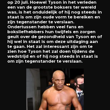
op
20
juli.
Hoewel
Tyson
in
het
verleden
een
van
de
grootste
boksers
ter
wereld
was,
is
het
onduidelijk
of
hij
nog
steeds
in
staat
is
om
zijn
oude
vorm
te
bereiken
en
zijn
tegenstander
te
verslaan.
Ondertussen
hebben
veel
fans
en
boksliefhebbers
hun
twijfels
en
zorgen
geuit
over
de
gezondheid
van
Tyson
en
of
hij
wel
in
staat
is
om
deze
uitdaging
aan
te
gaan.
Het
zal
interessant
zijn
om
te
zien
hoe
Tyson
het
zal
doen
tijdens
de
wedstrijd
en
of
hij
nog
steeds
in
staat
is
om
zijn
tegenstander
te
verslaan.