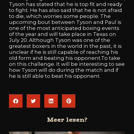
Tyson
has
stated
that
he
is
top
fit
and
ready
to
fight.
He
has
also
said
that
he
is
not
afraid
to
die,
which
worries
some
people.
The
upcoming
bout
between
Tyson
and
Paul
is
one
of
the
most
anticipated
boxing
events
of
the
year
and
will
take
place
in
Texas
on
July
20.
Although
Tyson
was
one
of
the
greatest
boxers
in
the
world
in
the
past,
it
is
unclear
if
he
is
still
capable
of
reaching
his
old
form
and
beating
his
opponent.To
take
on
this
challenge.
It
will
be
interesting
to
see
how
Tyson
will
do
during
the
match
and
if
he
is
still
able
to
beat
his
opponent.
Meer lezen?