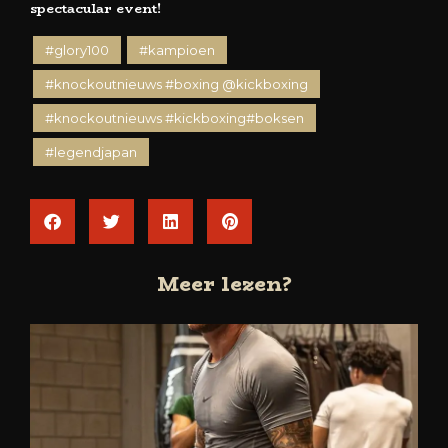
spectacular event!
#glory100
#kampioen
#knockoutnieuws #boxing @kickboxing
#knockoutnieuws #kickboxing#boksen
#legendjapan
Meer lezen?