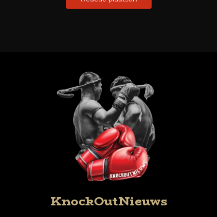
KnockOutNieuws