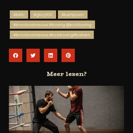
#bkfc
#glory100
#kampioen
#knockoutnieuws #boxing @kickboxing
#knockoutnieuws #kickboxing#boksen
Meer lezen?