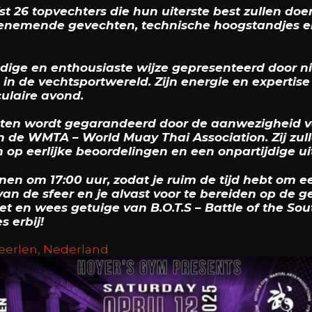
 26 topvechters die hun uiterste best zullen do
nemende gevechten, technische hoogstandjes en
dige en enthousiaste wijze gepresenteerd door 
n de vechtsportwereld. Zijn energie en expertise
ulaire avond.
hten wordt gegarandeerd door de aanwezigheid va
 de WMTA – World Muay Thai Association. Zij zull
 op eerlijke beoordelingen en een onpartijdige ui
en om 17:00 uur, zodat je ruim de tijd hebt om e
an de sfeer en je alvast voor te bereiden op de g
et en wees getuige van B.O.T.S – Battle of the So
s erbij!
Heerlen, Nederland