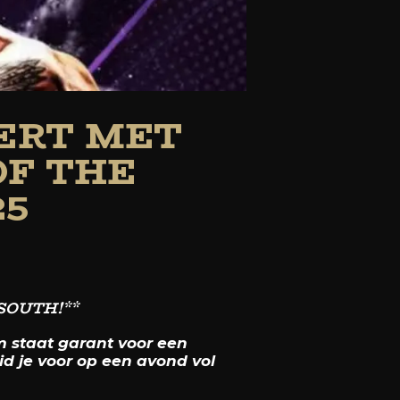
ERT MET
 OF THE
25
SOUTH!**
m staat garant voor een
id je voor op een avond vol