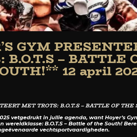
R’S GYM PRESENTE
 B.O.T.S – BATTLE
OUTH!** 12 april 20
EERT MET TROTS: B.O.T.S – BATTLE OF THE 
2025 vetgedrukt in jullie agenda, want Hoyer’s Gy
wereldklasse: B.O.T.S – Battle of the South! Bere
ongeëvenaarde vechtsportvaardigheden.