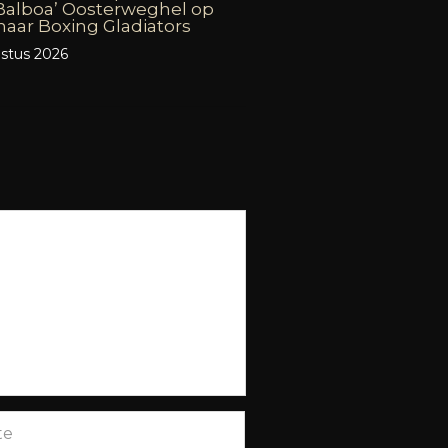
Balboa’ Oosterweghel op
aar Boxing Gladiators
stus 2026