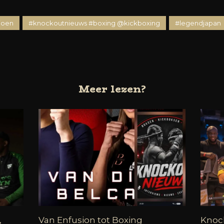
ioen
#knockoutnieuws #boxing @kickboxing
#legendjapan
Meer lezen?
,
Van Enfusion tot Boxing
Knoc