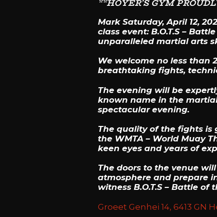
**HOYER’S GYM PROUDLY
Mark Saturday, April 12, 20
class event: B.O.T.S – Batt
unparalleled martial arts sk
We welcome no less than 26 
breathtaking fights, techn
The evening will be expert
known name in the martial 
spectacular evening.
The quality of the fights 
the WMTA – World Muay Thai
keen eyes and years of exp
The doors to the venue will
atmosphere and prepare in 
witness B.O.T.S – Battle of 
Groeet Genhei 14, 6413 GN 