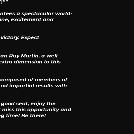
!**
antees a spectacular world-
aline, excitement and
victory. Expect
an Ray Martin, a well-
extra dimension to this
ry composed of members of
nd impartial results with
 good seat, enjoy the
t miss this opportunity and
ng time! Be there!