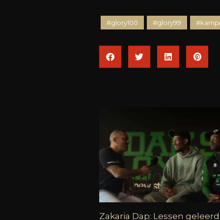
#glory100
#glory99
#kamp
Zakaria Dap: Lessen geleerd