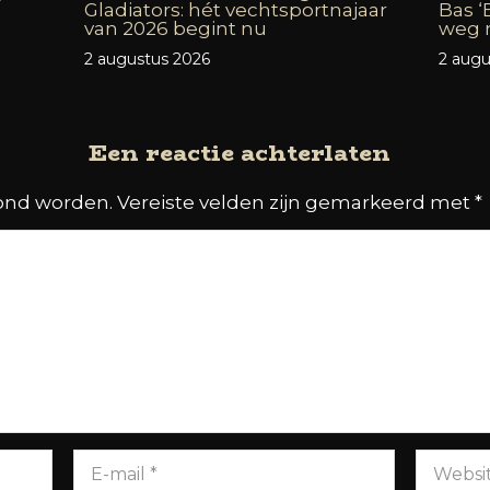
Gladiators: hét vechtsportnajaar
Bas ‘
van 2026 begint nu
weg n
2 augustus 2026
2 augu
Een reactie achterlaten
oond worden.
Vereiste velden zijn gemarkeerd met
*