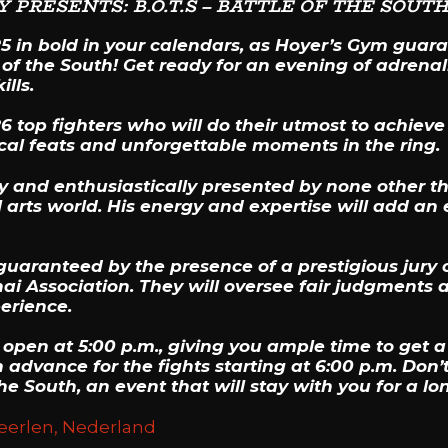
 PRESENTS: B.O.T.S – BATTLE OF THE SOUTH
25 in bold in your calendars, as Hoyer’s Gym guar
le of the South! Get ready for an evening of adren
ills.
top fighters who will do their utmost to achieve 
ical feats and unforgettable moments in the ring.
ly and enthusiastically presented by none other th
arts world. His energy and expertise will add an 
is guaranteed by the presence of a prestigious ju
 Association. They will oversee fair judgments a
erience.
 open at 5:00 p.m., giving you ample time to get a
advance for the fights starting at 6:00 p.m. Don’
the South, an event that will stay with you for a lo
Heerlen, Nederland