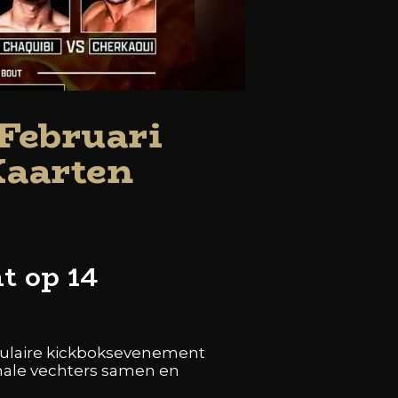
Februari
Kaarten
t op 14
ulaire kickboks­evenement
onale vechters samen en