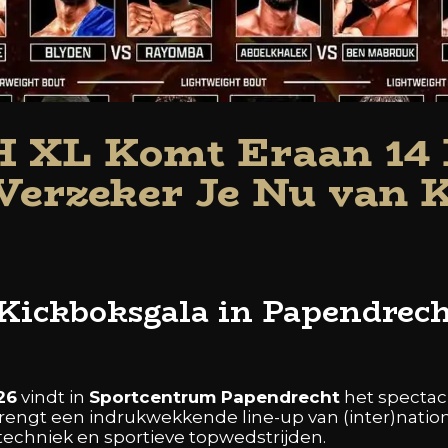
XL Komt Eraan 14 
Verzeker Je Nu van 
ckboks­gala in Papendrech
26
vindt in
Sportcentrum Papendrecht
het spectac
 brengt een indrukwekkende line-up van (inter)nati
 techniek en sportieve top­wedstrijden.