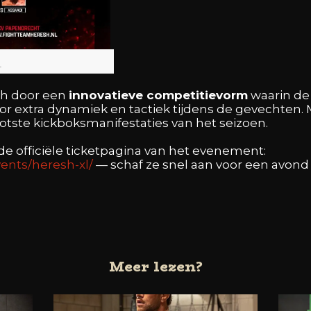
L
ch door een
innovatieve competitie­vorm
waarin de 
or extra dynamiek en tactiek tijdens de gevechten. 
oots­te kickboksmanifestaties van het seizoen.
 de officiële ticketpagina van het evenement:
vents/heresh-xl/
— schaf ze snel aan voor een avond 
Meer lezen?