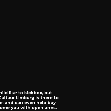
hild
like
to
kickbox,
but
Cultuur
Limburg
is
there
to
e,
and
can
even
help
buy
come
you
with
open
arms.