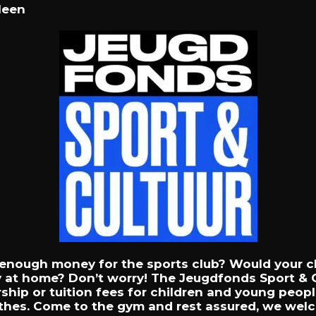
leen
enough
money
for
the
sports
club?
Would
your
c
y
at
home?
Don’t
worry!
The
Jeugdfonds
Sport
&
ship
or
tuition
fees
for
children
and
young
peopl
thes.
Come
to
the
gym
and
rest
assured,
we
wel