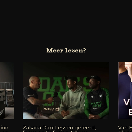
Meer lezen?
Zion
Zakaria Dap: Lessen geleerd,
Van E