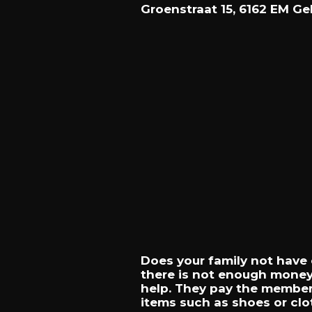
Groenstraat 15, 6162 EM Ge
Does
your
family
not
have
there
is
not
enough
mone
help.
They
pay
the
member
items
such
as
shoes
or
clo