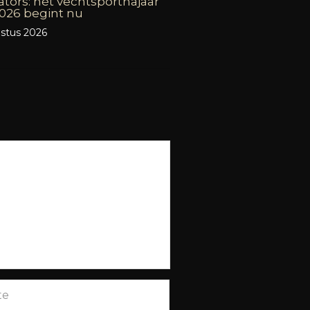
ators: hét vechtsportnajaar
026 begint nu
stus 2026