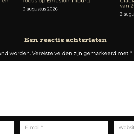
3 en
focus op Enfusion Tilburg
Gladi
van 2
3 augustus 2026
2 augu
Een reactie achterlaten
oond worden.
Vereiste velden zijn gemarkeerd met
*