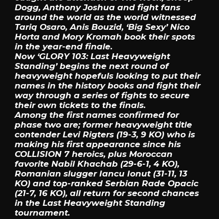
Dogg, Anthony Joshua and fight fans
around the world as the world witnessed
Tariq Osaro, Anis Bouzid, ‘Big Sexy’ Nico
Horta and Mory Kromah book their spots
in the year-end finale.
Now ‘GLORY 103: Last Heavyweight
Standing’ begins the next round of
heavyweight hopefuls looking to put their
names in the history books and fight their
way through a series of fights to secure
their own tickets to the finals.
Among the first names confirmed for
phase two are; former heavyweight title
contender Levi Rigters (19-3, 9 KO) who is
making his first appearance since his
COLLISION 7 heroics, plus Moroccan
favorite Nabil Khachab (29-6-1, 4 KO),
Romanian slugger Iancu Ionut (31-11, 13
KO) and top-ranked Serbian Rade Opacic
(21-7, 16 KO), all return for second chances
in the Last Heavyweight Standing
tournament.