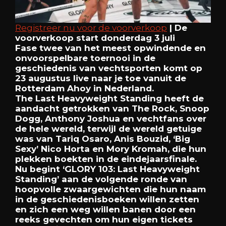
Registreer nu voor de voorverkoop
| De
voorverkoop start donderdag 3 juli
Fase twee van het meest opwindende en
onvoorspelbare toernooi in de
geschiedenis van vechtsporten komt op
23 augustus live naar je toe vanuit de
Rotterdam Ahoy in Nederland.
The Last Heavyweight Standing heeft de
aandacht getrokken van The Rock, Snoop
Dogg, Anthony Joshua en vechtfans over
de hele wereld, terwijl de wereld getuige
was van Tariq Osaro, Anis Bouzid, ‘Big
Sexy’ Nico Horta en Mory Kromah, die hun
plekken boekten in de eindejaarsfinale.
Nu begint ‘GLORY 103: Last Heavyweight
Standing’ aan de volgende ronde van
hoopvolle zwaargewichten die hun naam
in de geschiedenisboeken willen zetten
en zich een weg willen banen door een
reeks gevechten om hun eigen tickets