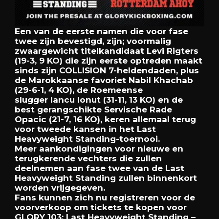
Een van de eerste namen die voor fase
twee zijn bevestigd, zijn; voormalig
zwaargewicht titelkandidaat Levi Rigters
(19-3, 9 KO) die zijn eerste optreden maakt
sinds zijn COLLISION 7-heldendaden, plus
de Marokkaanse favoriet Nabil Khachab
(29-6-1, 4 KO), de Roemeense
slugger Iancu Ionut (31-11, 13 KO) en de
best gerangschikte Servische Rade
Opacic (21-7, 16 KO), keren allemaal terug
voor tweede kansen in het Last
Heavyweight Standing-toernooi.
Meer aankondigingen voor nieuwe en
terugkerende vechters die zullen
deelnemen aan fase twee van de Last
Heavyweight Standing zullen binnenkort
worden vrijgegeven.
Fans kunnen zich nu registreren voor de
voorverkoop om tickets te kopen voor
GLORY 103: Last Heavyweight Standing –