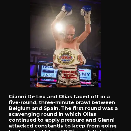
Gianni
De
Leu
and
Olias
faced
off
in
a
five-round,
three-minute
brawl
between
Belgium
and
Spain.
The
first
round
was
a
scavenging
round
in
which
Olias
continued
to
apply
pressure
and
Gianni
attacked
constantly
to
keep
from
going