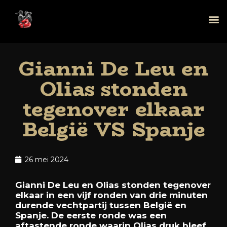
Gianni De Leu en
Olias stonden
tegenover elkaar
België VS Spanje
26 mei 2024
Gianni
De
Leu
en
Olias
stonden
tegenover
elkaar
in
een
vijf
ronden
van
drie
minuten
durende
vechtpartij
tussen
België
en
Spanje.
De
eerste
ronde
was
een
aftastende
ronde
waarin
Olias
druk
bleef