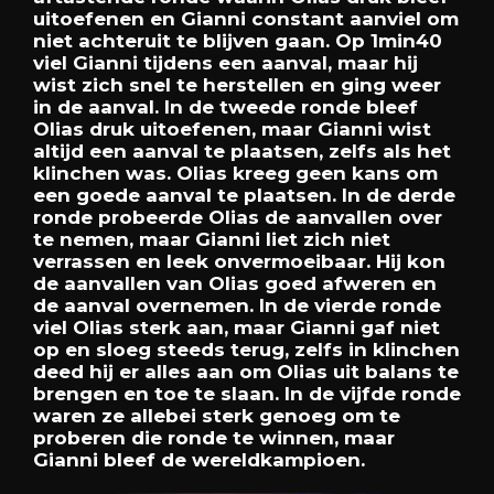
uitoefenen
en
Gianni
constant
aanviel
om
niet
achteruit
te
blijven
gaan.
Op
1min40
viel
Gianni
tijdens
een
aanval,
maar
hij
wist
zich
snel
te
herstellen
en
ging
weer
in
de
aanval.
In
de
tweede
ronde
bleef
Olias
druk
uitoefenen,
maar
Gianni
wist
altijd
een
aanval
te
plaatsen,
zelfs
als
het
klinchen
was.
Olias
kreeg
geen
kans
om
een
goede
aanval
te
plaatsen.
In
de
derde
ronde
probeerde
Olias
de
aanvallen
over
te
nemen,
maar
Gianni
liet
zich
niet
verrassen
en
leek
onvermoeibaar.
Hij
kon
de
aanvallen
van
Olias
goed
afweren
en
de
aanval
overnemen.
In
de
vierde
ronde
viel
Olias
sterk
aan,
maar
Gianni
gaf
niet
op
en
sloeg
steeds
terug,
zelfs
in
klinchen
deed
hij
er
alles
aan
om
Olias
uit
balans
te
brengen
en
toe
te
slaan.
In
de
vijfde
ronde
waren
ze
allebei
sterk
genoeg
om
te
proberen
die
ronde
te
winnen,
maar
Gianni
bleef
de
wereldkampioen.