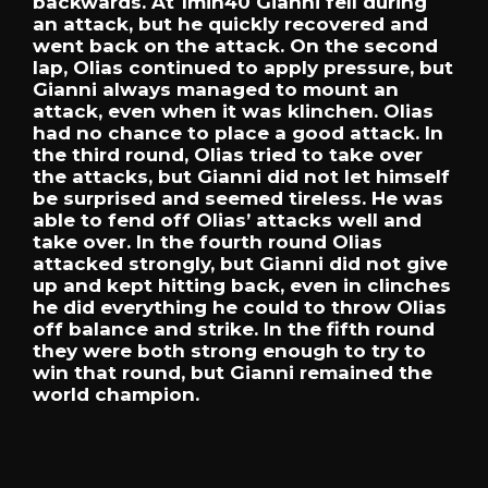
backwards.
At
1min40
Gianni
fell
during
an
attack,
but
he
quickly
recovered
and
went
back
on
the
attack.
On
the
second
lap,
Olias
continued
to
apply
pressure,
but
Gianni
always
managed
to
mount
an
attack,
even
when
it
was
klinchen.
Olias
had
no
chance
to
place
a
good
attack.
In
the
third
round,
Olias
tried
to
take
over
the
attacks,
but
Gianni
did
not
let
himself
be
surprised
and
seemed
tireless.
He
was
able
to
fend
off
Olias’
attacks
well
and
take
over.
In
the
fourth
round
Olias
attacked
strongly,
but
Gianni
did
not
give
up
and
kept
hitting
back,
even
in
clinches
he
did
everything
he
could
to
throw
Olias
off
balance
and
strike.
In
the
fifth
round
they
were
both
strong
enough
to
try
to
win
that
round,
but
Gianni
remained
the
world
champion.