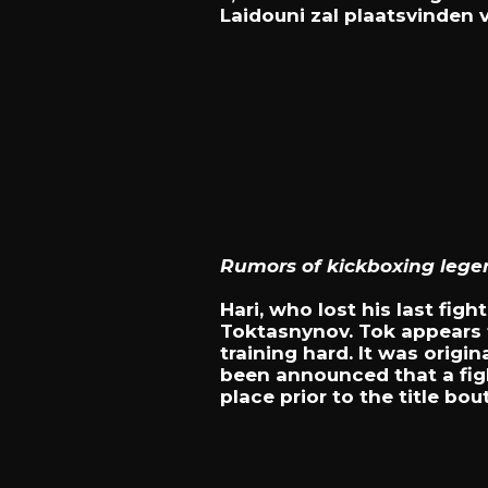
Laidouni zal plaatsvinden 
Rumors of kickboxing legen
Hari, who lost his last fig
Toktasnynov. Tok appears t
training hard. It was origi
been announced that a figh
place prior to the title b