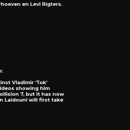
rhoeven en Levi Rigters.
r.
inst Vladimir ‘Tok’
 videos showing him
ollision 7, but it has now
Laidouni will first take