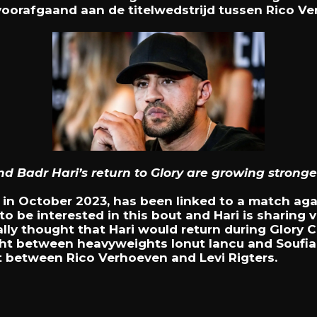
voorafgaand aan de titelwedstrijd tussen Rico Ve
d Badr Hari’s return to Glory are growing stronge
ht in October 2023, has been linked to a match aga
o be interested in this bout and Hari is sharing
nally thought that Hari would return during Glory C
t between heavyweights Ionut Iancu and Soufian 
out between Rico Verhoeven and Levi Rigters.