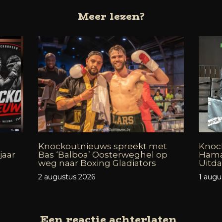
Meer lezen?
Knockoutnieuws spreekt met
Knock
jaar
Bas ‘Balboa’ Oosterweghel op
Hama
weg naar Boxing Gladiators
Uitd
2 augustus 2026
1 augu
Een reactie achterlaten