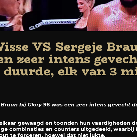
sse VS Sergeje Brau
en zeer intens gevecht
 duurde, elk van 3 m
raun bij Glory 96 was een zeer intens gevecht dat
elkaar gewaagd en toonden hun vaardigheden do
tige combinaties en counters uitgedeeld, waarbij
ut te forceren, hoewel dat niet lukte.