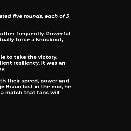
ted five rounds, each of 3
other frequently. Powerful
ually force a knockout,
e to take the victory.
nt resiliency. It was an
y.
th their speed, power and
e Braun lost in the end, he
a match that fans will