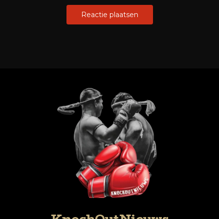
KnockOutNieuws