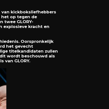
 van kickboksliefhebbers
t het op tegen de
sen twee GLORY-
n explosieve kracht en
iedenis. Oorspronkelijk
rd het gevecht
alige titelkandidaten zullen
t dit wordt beschouwd als
is van GLORY.