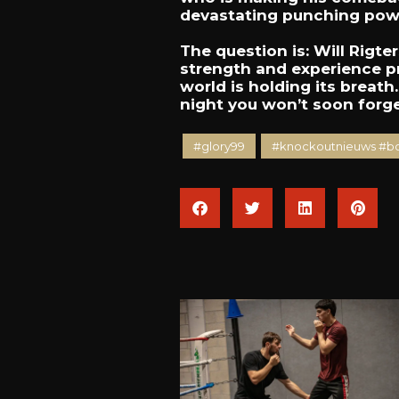
devastating punching pow
The question is: Will Rigte
strength and experience pr
world is holding its breat
night you won’t soon forge
#glory99
#knockoutnieuws #bo