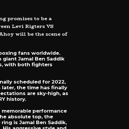
ng promises to be a
ween Levi Rigters VS
hoy will be the scene of
kboxing fans worldwide.
ian giant Jamal Ben Saddik
, with both fighters
nally scheduled for 2022,
later, the time has finally
pectations are sky-high, as
Y history.
 his memorable performance
he absolute top, the
 ring is Jamal Ben Saddik,
 His aggressive style and