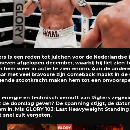
ers is een reden tot juichen voor de Nederlandse
oeven afgelopen december, waarbij hij liet zien t
 hem weer in actie te zien enorm. Aan de andere
jaar met veel bravoure zijn comeback maakt in de 
tigende stootkracht maken hem tot een onvoorspe
e energie en technisch vernuft van Rigters zegevie
k de doorslag geven? De spanning stijgt, de datu
m in. Mis GLORY 103: Last Heavyweight Standing 
 snel zult vergeten.