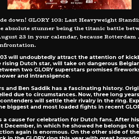
side down! GLORY 103: Last Heavyweight Standi
he absolute stunner being the titanic battle bet
ugust 23 in your calendar, because Rotterdam A
onfrontation.
3 will undoubtedly attract the attention of kic
the rising Dutch star, will take on dangerous Belg
 between two GLORY superstars promises fireworks
power and intransigence.
s and Ben Saddik has a fascinating history. Origi
elled due to circumstances. Now, three long years 
ontenders will settle their rivalry in the ring. Ex
the biggest and most loaded fights in recent GLOR
 is a cause for celebration for Dutch fans. After
st December, in which he showed he belongs to t
ction again is enormous. On the other side of the
 in the GLORY ring this year with great bravado.