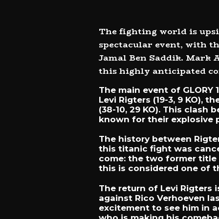
The fighting world is up
spectacular event, with t
Jamal Ben Saddik. Mark A
this highly anticipated c
The main event of GLORY 10
Levi Rigters (19-3, 9 KO), 
(38-10, 29 KO). This clash
known for their explosive 
The history between Rigter
this titanic fight was canc
come: the two former title c
this is considered one of 
The return of Levi Rigters
against Rico Verhoeven la
excitement to see him in a
who is making his comeback