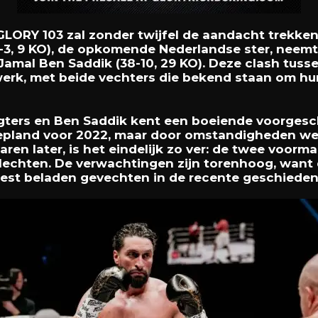
ORY 103 zal zonder twijfel de aandacht trekken
19-3, 9 KO), de opkomende Nederlandse ster, neem
 Jamal Ben Saddik (38-10, 29 KO). Deze clash tus
werk, met beide vechters die bekend staan om hu
gters en Ben Saddik kent een boeiende voorgesch
gepland voor 2022, maar door omstandigheden we
jaren later, is het eindelijk zo ver: de twee voorm
beslechten. De verwachtingen zijn torenhoog, wan
est beladen gevechten in de recente geschieden