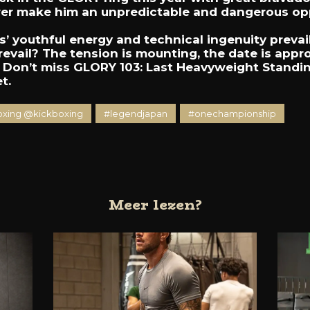
er make him an unpredictable and dangerous op
rs’ youthful energy and technical ingenuity prevail
evail? The tension is mounting, the date is appr
h. Don’t miss GLORY 103: Last Heavyweight Standin
t.
xing @kickboxing
#legendjapan
#onechampionship
Meer lezen?